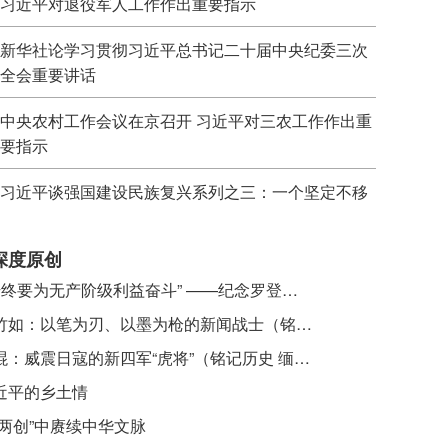
习近平对退役军人工作作出重要指示
新华社论学习贯彻习近平总书记二十届中央纪委三次
全会重要讲话
中央农村工作会议在京召开 习近平对三农工作作出重
要指示
习近平谈强国建设民族复兴系列之三：一个坚定不移
深度原创
​ “始终要为无产阶级利益奋斗” ——纪念罗登贤同志诞辰120周年
李竹如：以笔为刃、以墨为枪的新闻战士（铭记历史 缅怀先烈·抗日英雄）
吴焜：威震日寇的新四军“虎将”（铭记历史 缅怀先烈·抗日英雄）
近平的乡土情
“两创”中赓续中华文脉