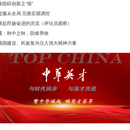
除阻碍创新之“墙”
觉服从全局 完善宏观调控
聚起昂扬奋进的洪流（评论员观察）
露：秋中之秋，防燥养收
强国建设、民族复兴注入强大精神力量