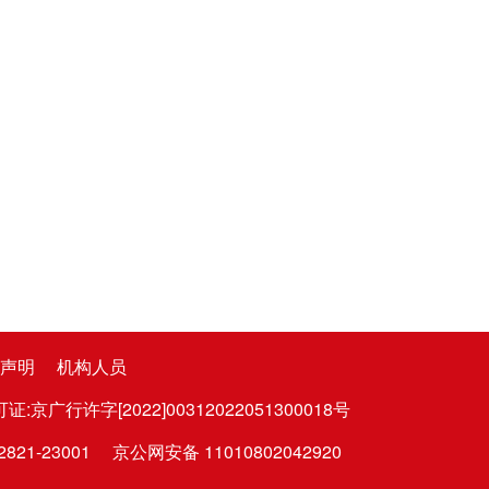
声明
机构人员
广行许字[2022]00312022051300018号
1-23001
京公网安备 11010802042920