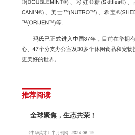
®(DOUBLEMINT®)、彩虹®糖(Skittles®
CANIN®)、美士™(NUTRO™)、希宝®(S
™(ORIJEN™)等。
玛氏已正式进入中国37年，目前在华拥有8
心、47个分支办公室及30多个休闲食品和宠
更美好的世界。
推荐阅读
全球聚焦，生态共荣！
《中华英才》半月刊网
2024-06-19