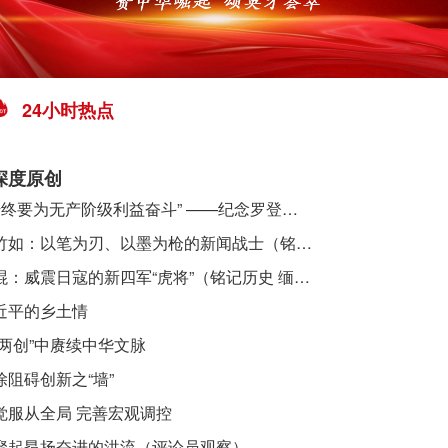
24小时热点
深度原创
​ “始终要为无产阶级利益奋斗” ——纪念罗登贤同志诞辰120周年
李竹如：以笔为刃、以墨为枪的新闻战士（铭记历史 缅怀先烈·抗日英雄）
吴焜：威震日寇的新四军“虎将”（铭记历史 缅怀先烈·抗日英雄）
近平的乡土情
“两创”中赓续中华文脉
除阻碍创新之“墙”
觉服从全局 完善宏观调控
聚起昂扬奋进的洪流（评论员观察）