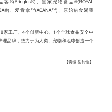
)、品客®(Pringles®)、皇家宠物食品®(ROYAL
HEBA®)、爱肯拿™(ACANA™)、原始猎食渴望
家工厂、4个创新中心、1个全球食品安全中
物护理品牌，致力于为人类、宠物和地球创造一个
【责编 岳钊恺】