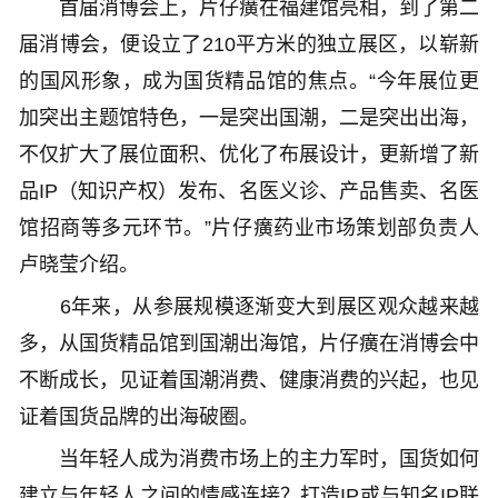
首届消博会上，片仔癀在福建馆亮相，到了第二
届消博会，便设立了210平方米的独立展区，以崭新
的国风形象，成为国货精品馆的焦点。“今年展位更
加突出主题馆特色，一是突出国潮，二是突出出海，
不仅扩大了展位面积、优化了布展设计，更新增了新
品IP（知识产权）发布、名医义诊、产品售卖、名医
馆招商等多元环节。”片仔癀药业市场策划部负责人
卢晓莹介绍。
6年来，从参展规模逐渐变大到展区观众越来越
多，从国货精品馆到国潮出海馆，片仔癀在消博会中
不断成长，见证着国潮消费、健康消费的兴起，也见
证着国货品牌的出海破圈。
当年轻人成为消费市场上的主力军时，国货如何
建立与年轻人之间的情感连接？打造IP或与知名IP联