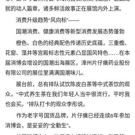
就的动人篇章，诸多鲜活故事正在展馆内外上演。
消费升级趋势“风向标”——
国潮消费、健康消费等新型消费发展态势蓬勃
橙色、白色的经典配色传递历史底蕴，三重檐、
花窗、藻井等宫殿标志性元素凸显国风特色……在本
届消博会增设的国潮出海展区，漳州片仔癀药业股份
有限公司的展位里满满国潮味儿。
展台前，总有排队试饮陈皮白茶等中式茶饮的观
众。“中式养生茶在我们年轻人当中很流行，平时我
也会买。”排队打卡的观众李彤说。
作为老字号国货品牌，片仔癀已经连续6年参加
消博会，是妥妥的“全勤生”。