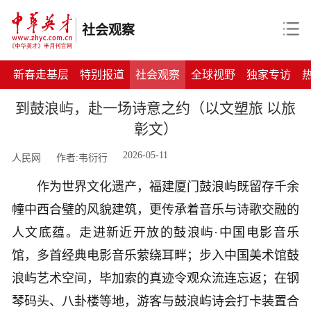
社会观察
新春走基层
特别报道
社会观察
全球视野
独家专访
到鼓浪屿，赴一场诗意之约（以文塑旅 以旅
彰文）
2026-05-11
人民网
作者:韦衍行
作为世界文化遗产，福建厦门鼓浪屿既留存千余
幢中西合璧的风貌建筑，更传承着音乐与诗歌交融的
人文底蕴。走进新近开放的鼓浪屿·中国电影音乐
馆，多首经典电影音乐萦绕耳畔；步入中国美术馆鼓
浪屿艺术空间，毕加索的真迹令观众流连忘返；在钢
琴码头、八卦楼等地，游客与鼓浪屿诗会打卡装置合