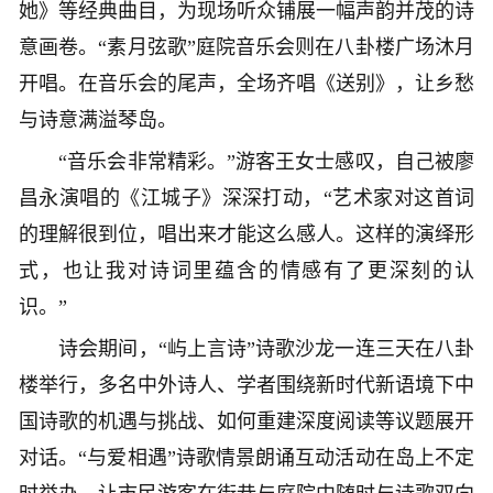
她》等经典曲目，为现场听众铺展一幅声韵并茂的诗
意画卷。“素月弦歌”庭院音乐会则在八卦楼广场沐月
开唱。在音乐会的尾声，全场齐唱《送别》，让乡愁
与诗意满溢琴岛。
“音乐会非常精彩。”游客王女士感叹，自己被廖
昌永演唱的《江城子》深深打动，“艺术家对这首词
的理解很到位，唱出来才能这么感人。这样的演绎形
式，也让我对诗词里蕴含的情感有了更深刻的认
识。”
诗会期间，“屿上言诗”诗歌沙龙一连三天在八卦
楼举行，多名中外诗人、学者围绕新时代新语境下中
国诗歌的机遇与挑战、如何重建深度阅读等议题展开
对话。“与爱相遇”诗歌情景朗诵互动活动在岛上不定