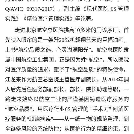
Q/AVIC 09317-2017），副主编《现代医院 6S 管理
实践》《精益医疗管理实践》等论著。
走进北京航空总医院挑高
10多米的门诊序厅，首
先映入眼帘的是一架歼20战机翱翔蓝天的巨幅油画，
上书“航空品质之选、心灵溢满阳光”。航空总医院隶
属中国航空工业集团，正是因为姓“航空”，所以医院
对医疗质量的追求，赋予了“航空品质”的特殊使命。
江龙来作为航空总医院主管医疗副院长，从2013年调
入后先后任医务部副部长、部长、院长助理等职，一
路走来始终以航空工业的严谨基因铸造医疗服务的
“航空品质”，用医疗行业6S 管理的 "手术刀" 剖解医
疗服务的“顽瘴痼疾”——从一纸一物的规范整理，到
全链条风险的系统防控；从医护行为的精细约束，到