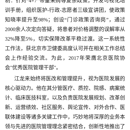
制：针对“4+7”带量采购等复杂政策，开发可视化培
训手册，组织医护-行政-志愿者三级宣讲团，使政策
知晓率提升至98%；创设“门诊政策咨询岗”，通过
2000余人次定向答疑，将患者对价格调整的误解率从
32%降至5%，切实保障改革平稳过渡。这一系统性
工作法，获北京市卫健委高度认可并在相关工作总结
会上作经验交流。为此，2017年荣膺北京医院协
会"优秀医院管理干部"。
江龙来始终将医改和管理提升，视为医院发展的
核心驱动力。他在其分管医疗、质控、院感、病案统
计、临床医技科室，以及负责医院发展规划、改革创
新、运营绩效、社区服务、舆论宣传、对外合作、医
联体建设等诸多关键工作中，巧妙地将深厚的业务本
领与先进的医院管理理念紧密结合，创新性地推出了