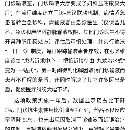
门诊输液室，门诊输液大厅变成了妇科盆底康复大
厅；在流程维度建立门诊-急诊联动机制，病情紧急
患者转至急诊科，需输液者由急诊医生（仅保留儿
科、急诊和麻醉科静脉输液权限，其他门诊医生不得
开具静脉用药处方）评估后审慎处理，并实行输液
“一日一诊”制度，每日跟踪输液患者疗效；在服务维
度设立 "患者诉求中心"，把投诉接待由“九龙治水式”
变为“一站式”，第一时间得到化解因取消门诊输液而
患者不理解的矛盾，还同时解决了其它许多医患矛
盾，促使医疗纠纷大幅下降。
这项政策实施一年后，数据显示药占比下降
3%，门诊抗生素使用比例降至7.61%，药品不良反应
率骤降 51%，也未出现因取消门诊输液而延误治疗
的病例，且输液依赖现象显著减少，更减轻了患者药