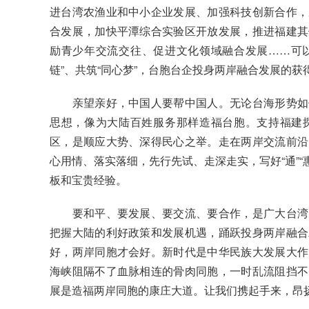
进台湾农渔业和中小企业发展、加强科技创新合作，
合发展，加快平潭综合实验区开放发展，推进福建其
励青少年交流交往、促进文化领域融合发展……可以
链”、共筑“同心梦”，台胞台企投身两岸融合发展的
亲望亲好，中国人要帮中国人。无论台海形势如何
思想，像为大陆百姓服务那样造福台胞。支持福建
区，是顺应大势、深得民心之举。走在两岸交流前沿
心用情、落实落细，先行先试、走深走实，写好“通”“
板和宝贵经验。
要和平、要发展、要交流、要合作，是广大台湾同
把握大陆的利好政策和发展机遇，踊跃投身两岸融合
好，两岸同胞才会好。新时代是中华民族大发展大作
海峡阻隔不了血脉相连的骨肉同胞，一时乱流阻挡不
展是造福两岸同胞的康庄大道。让我们携起手来，昂