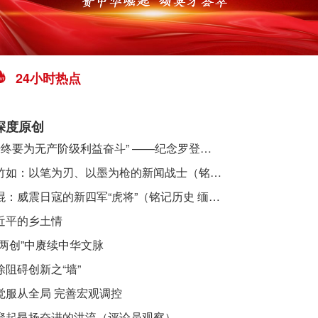
24小时热点
深度原创
​ “始终要为无产阶级利益奋斗” ——纪念罗登贤同志诞辰120周年
李竹如：以笔为刃、以墨为枪的新闻战士（铭记历史 缅怀先烈·抗日英雄）
吴焜：威震日寇的新四军“虎将”（铭记历史 缅怀先烈·抗日英雄）
近平的乡土情
“两创”中赓续中华文脉
除阻碍创新之“墙”
觉服从全局 完善宏观调控
聚起昂扬奋进的洪流（评论员观察）