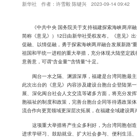
新华社
作者：许雪毅 陈键兴
2023-09-14 09:42
《中共中央 国务院关于支持福建探索海峡两岸融
简称《意见》）12日由新华社受权发布。《意见》出
促融、以情促融，勇于探索海峡两岸融合发展新路”
祖国和平统一进程的重大举措，充分体现大陆坚定践行
意善意，可谓“含金量”“含情量”十足。
闽台一水之隔、渊源深厚，福建是台湾同胞最主要
此次出台的《意见》内容涉及建设台胞台企登陆第一
展、深化闽台社会人文交流等诸多方面，将充分发挥
胞福祉的制度和政策，完善台胞台企同等待遇政策体
流合作向更宽领域更深层次拓展，在福建全域建设两
这项重大举措将产生众多利好，为台湾同胞创造更
进求学研习、鼓励就业、扩大社会参与、便利生活、