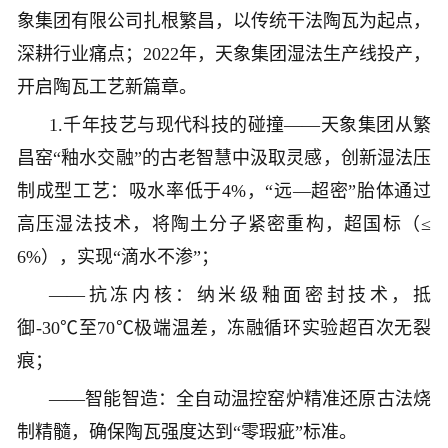
象集团有限公司扎根繁昌，以传统干法陶瓦为起点，
深耕行业痛点；2022年，天象集团湿法生产线投产，
开启陶瓦工艺新篇章。
1.千年技艺与现代科技的碰撞——天象集团从繁
昌窑“釉水交融”的古老智慧中汲取灵感，创新湿法压
制成型工艺：吸水率低于4%，“远—超密”胎体通过
高压湿法技术，将陶土分子紧密重构，超国标（≤
6%），实现“滴水不渗”；
——抗冻内核：纳米级釉面密封技术，抵
御-30℃至70℃极端温差，冻融循环实验超百次无裂
痕；
——智能智造：全自动温控窑炉精准还原古法烧
制精髓，确保陶瓦强度达到“零瑕疵”标准。