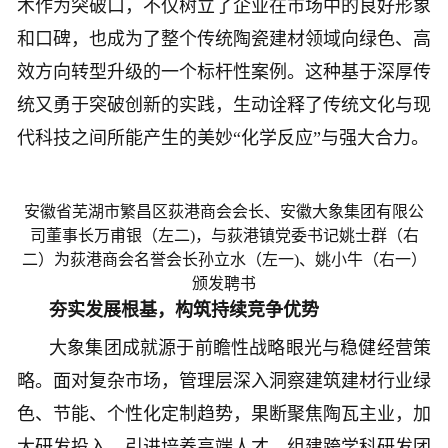
术作为突破口，不仅树立了企业在市场中的良好形象
和口碑，也成为了整个传统陶瓷建材领域向绿色、高
效方向转型升级的一个标杆性案例。这种基于深厚传
统又勇于突破创新的实践，生动诠释了传统文化与现
代科技之间所能产生的美妙“化学反应”与强大合力。
安徽省芜湖市繁昌区荻港商会会长、安徽大象集团有限公
司董事长万甫银（左二)，与荻港镇党委书记姚士群（右
二）为荻港商会名誉会长孙立水（左一)、姚小牛（右一）
颁发聘书
夯实发展根基，构筑持续竞争
优势
大象集团成就源于前瞻性战略眼光与稳健经营策
略。面对复杂市场，管理层深入洞察建筑建材行业绿
色、节能、个性化定制趋势，果断聚焦陶瓦主业，加
大研发投入，引进培养高端人才，组建跨学科研发团