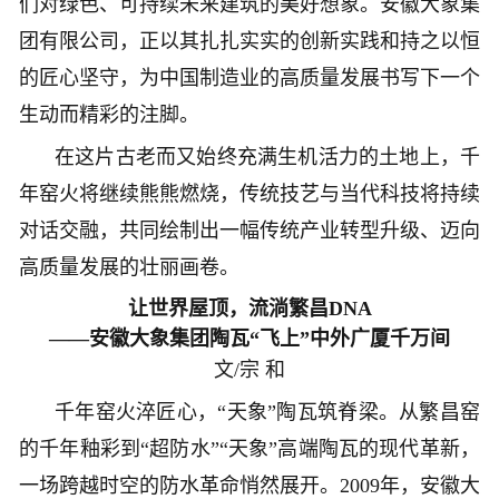
们对绿色、可持续未来建筑的美好想象。安徽大象集
团有限公司，正以其扎扎实实的创新实践和持之以恒
的匠心坚守，为中国制造业的高质量发展书写下一个
生动而精彩的注脚。
在这片古老而又始终充满生机活力的土地上，千
年窑火将继续熊熊燃烧，传统技艺与当代科技将持续
对话交融，共同绘制出一幅传统产业转型升级、迈向
高质量发展的壮丽画卷。
让世界屋顶，流淌繁昌DNA
——安徽大象集团陶瓦“飞上”中外广厦千万间
文/宗 和
千年窑火淬匠心，“天象”陶瓦筑脊梁。从繁昌窑
的千年釉彩到“超防水”“天象”高端陶瓦的现代革新，
一场跨越时空的防水革命悄然展开。2009年，安徽大