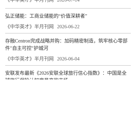
弘正储能：工商业储能的“价值深耕者”
《中华英才》半月刊网
2026-06-22
存融Centron完成战略并购：加码精密制造，筑牢核心零部
件"自主可控"护城河
《中华英才》半月刊网
2026-06-04
安联发布最新《2026安联全球旅行信心指数》：中国是全
球旅行保险认知度最高的市场
《中华英才》半月刊网
2026-06-03
以美赋能人生赛场：欧莱雅《赢接美一刻》上海首映
《中华英才》半月刊网
2026-06-03
关注血糖管理，雀巢支持低GI食品与健康白皮书