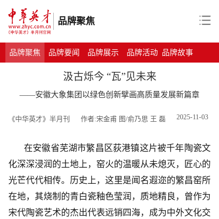
品牌聚焦
品牌聚焦
品牌要闻
品牌展示
品牌活动
品牌故事
汲古烁今 “瓦”见未来
——安徽大象集团以绿色创新擘画高质量发展新篇章
2025-11-03
《中华英才》半月刊
作者:宋金甫 图/俞乃思 王 磊
在安徽省芜湖市繁昌区荻港镇这片被千年陶瓷文
化深深浸润的土地上，窑火的温暖从未熄灭，匠心的
光芒代代相传。历史上，这里是闻名遐迩的繁昌窑所
在地，其烧制的青白瓷釉色莹润，质地精良，曾作为
宋代陶瓷艺术的杰出代表远销四海，成为中外文化交