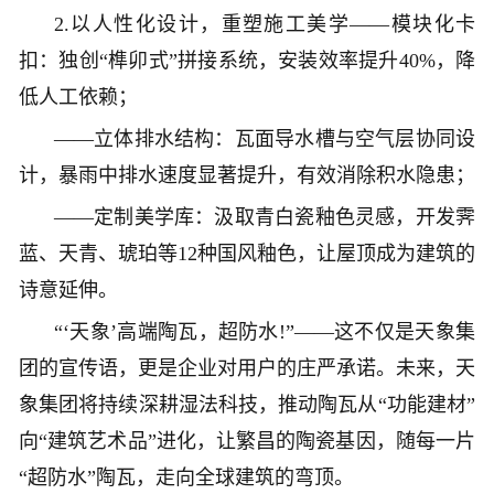
2.以人性化设计，重塑施工美学——模块化卡
扣：独创“榫卯式”拼接系统，安装效率提升40%，降
低人工依赖；
——立体排水结构：瓦面导水槽与空气层协同设
计，暴雨中排水速度显著提升，有效消除积水隐患；
——定制美学库：汲取青白瓷釉色灵感，开发霁
蓝、天青、琥珀等12种国风釉色，让屋顶成为建筑的
诗意延伸。
“‘天象’高端陶瓦，超防水!”——这不仅是天象集
团的宣传语，更是企业对用户的庄严承诺。未来，天
象集团将持续深耕湿法科技，推动陶瓦从“功能建材”
向“建筑艺术品”进化，让繁昌的陶瓷基因，随每一片
“超防水”陶瓦，走向全球建筑的弯顶。