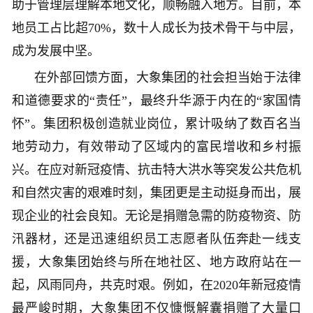
助于管理层理解本地文化，顺畅融入地
方。目前，本
地员工占比超70%，数十人成长为技术骨干与中层，
成为发展中坚。
在外部回馈方面，大象集团的社会担当始于法律
和道德要求的“责任”，最终升华源于内在的“家国情
怀”。集团积极创造就业岗位，累计吸纳了数百名当
地劳动力，有效带动了区域内的富民增收和乡村振
兴。在应对新冠疫情、抗击特大洪水等突发公共危机
和自然灾害的艰难时刻，集团更是主动挺身而出，展
现企业的社会良知。无论是捐赠急需的防疫物资、防
汛器材，还是迅速组织员工志愿者队伍奔赴一线支
援，大象集团始终与所在地社区、地方政府站在一
起，风雨同舟，共克时艰。例如，在2020年新冠疫情
最严峻时期，大象集团不仅慷慨解囊捐赠了大量口