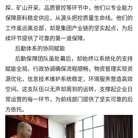
探、矿山开采、品质管控等环节中，他们以专业能力
保障原料稳定供应，从源头把控质量生命线。他们的
工作虽远离总部，却是集团产业链的坚实起点，为后
续环节提供了可靠的第一道保障。
后勤体系的协同赋能
后勤保障团队虽处幕后，却始终以系统化的支持
赋能全局。行政协调确保流程顺畅，物资管理实现资
源优化，信息技术维护系统稳定，环境服务营造高效
空间。这支队伍以无声却周到的运转，支撑起企业日
常运营的每一环节，为前线部门提供了坚实可靠的后
方依托。