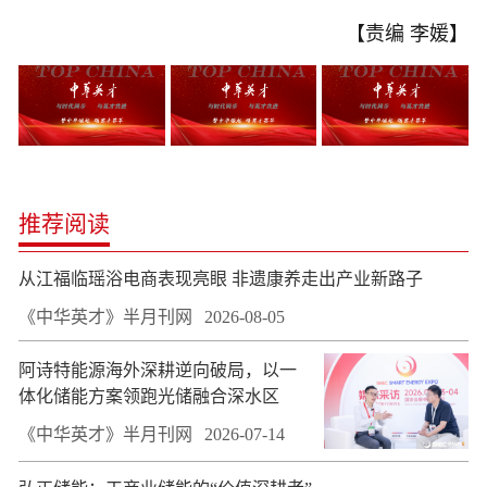
【责编 李媛】
推荐阅读
从江福临瑶浴电商表现亮眼 非遗康养走出产业新路子
《中华英才》半月刊网
2026-08-05
阿诗特能源海外深耕逆向破局，以一
体化储能方案领跑光储融合深水区
《中华英才》半月刊网
2026-07-14