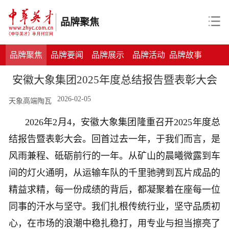
品牌聚焦
品牌聚焦
品牌要闻
品牌展示
品牌活动
品牌故事
安徽大象集团2025年度总结报告暨表彰大会
2026-02-05
天象高端陶瓦
2026年2月4，安徽大象集团隆重召开2025年度总
结报告暨表彰大会。回首过去一年，于我们而言，是
风雨兼程、砥砺前行的一年。从矿山的晨曦微露到车
间的灯火通明，从运输车队的千里驰骋到瓦片成品的
精益求精，每一份成绩的背后，都凝聚着在座每一位
同事的汗水与坚守。我们扎根传统行业，坚守品质初
心，在市场的浪潮中稳扎稳打，用专业与担当擦亮了