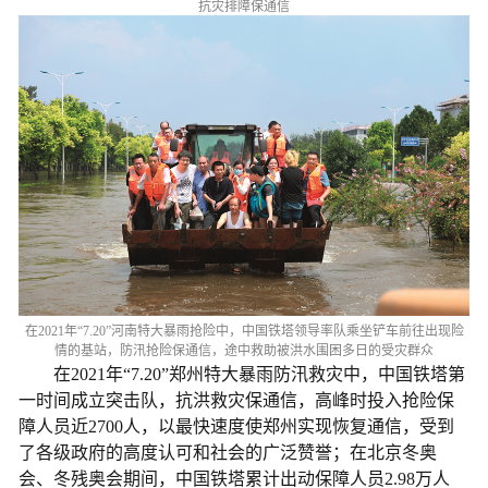
抗灾排障保通信
在2021年“7.20”河南特大暴雨抢险中，中国铁塔领导率队乘坐铲车前往出现险
情的基站，防汛抢险保通信，途中救助被洪水围困多日的受灾群众
在2021年“7.20”郑州特大暴雨防汛救灾中，中国铁塔第
一时间成立突击队，抗洪救灾保通信，高峰时投入抢险保
障人员近2700人，以最快速度使郑州实现恢复通信，受到
了各级政府的高度认可和社会的广泛赞誉；在北京冬奥
会、冬残奥会期间，中国铁塔累计出动保障人员2.98万人