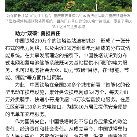
为保护长江禁渔“亮江工程”，重庆市农业综合行政执法总队联合重庆铁塔开发
了渔政视频智能预警处置系统，目前已在重庆建设800余个监测点，覆盖了重庆
35个区县的主要水域
助力“双碳” 勇担责任
中国铁塔210万个的铁塔基站遍布城乡，形成了一张分
布式的电力网络，以及由近350万组蓄电池组成的分布式储
能系统。在共享发展理念的指引下，中国铁塔认识到分布
式电网和蓄电池储能系统既可为基站提供不间断的电力服
务，也可以服务社会大众，助力“双碳”目标，在“绿能、节
能、储能”等方面作出贡献。
为此，中国铁塔在全国280多个城市部署了智能化的轻
型电动车换电设施，累计建设换电网点5.4万个，每天为81
万外卖骑手、快递小哥提供超150万次智能换电服务。在居
民区部署130多万充电端口，为超810万居民提供安全便捷
的电单车充电服务。
作为国资央企，中国铁塔时刻不忘自身应承担的政治
责任、经济责任和社会责任。从成立至今，中国铁塔坚持
以人民为中心，不管面对台风、泥石流、洪涝、雨雪冰冻