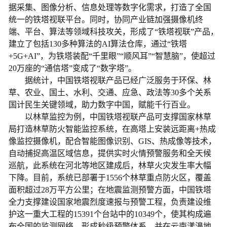
据采集、图像分析、信息处理等数字化需求，打造了全国
统一的铁塔视联平台。同时，协同产业链加强摄像机终
端、平台、算法等领域科技攻关，形成了“铁塔视联”产品，
建立了包括130多种算法的AI算法仓库，通过“铁塔
+5G+AI”，为铁塔装配“千里眼”“顺风耳”“智慧脑”，使超过
20万座的“通信塔”变成了“数字塔”。
据统计，中国铁塔视联产品已经广泛服务于环保、林
草、农业、国土、水利、交通、应急、政法等30多个关系
国计民生关键领域，助力数字中国，赋能千行百业。
以林草监控为例，中国铁塔视联产品可支撑国家林草
局打造林草防火智能监控系统，在高塔上安装远距离+热成
像监控摄像机，配合智能图像识别、GIS、热成像等技术，
自动捕捉高温区域信息，提供实时火情预警服务和全天候
巡航，此系统在河北等地区建成后，林草火灾发生率大幅
下降。目前，系统已部署于1556个林草重点防火区，覆盖
面积超过28万平方公里；在地震监测预警方面，中国铁塔
全力支撑建设国家地震烈度速报与预警工程，负责建设维
护这一重大工程的15391个台站中的10349个，使其构成遍
布全国的监测网络，形成秒级预警体系，并在云南漾濞地