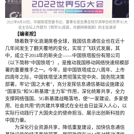
2022年8月10日，中国铁塔党委书记、董事长张志勇在哈尔滨举办的世界5G大
会主论坛上作题为《筑牢5G底座，共建网络强国》的主旨演讲
【编者按】
随着数字化浪潮席卷全球，我国信息通信业也在近十
几年间发生了翻天覆地的变化，实现了飞跃式发展，其
中，成立于2014年的新央企——中国铁塔股份有限公司
（以下简称“中国铁塔”），是推动我国移动网络快速规模部
署的重要推手之一。今年，是中国铁塔成立八周年、上市
四周年之际，中国铁塔坚决贯彻落实党中央、国务院决策
部署，牢记“国之大者”，充分发挥信息通信基础设施建设
“国家队”和5G新基建“主力军”作用，深化统筹共享，全力
支撑网络强国、5G新基建战略落地，使“一家建设、多家使
用、社会共用”的共建共享模式在全社会日益深入人心，以
实际行动践行了大国央企的使命担当、展示出创新科技的
中国力量。
为深化行业资源共享，降低重复建设，加快信息通信