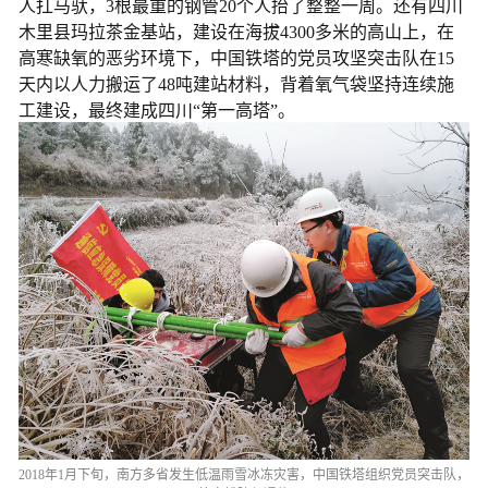
人扛马驮，3根最重的钢管20个人抬了整整一周。还有四川
木里县玛拉茶金基站，建设在海拔4300多米的高山上，在
高寒缺氧的恶劣环境下，中国铁塔的党员攻坚突击队在15
天内以人力搬运了48吨建站材料，背着氧气袋坚持连续施
工建设，最终建成四川“第一高塔”。
2018年1月下旬，南方多省发生低温雨雪冰冻灾害，中国铁塔组织党员突击队，