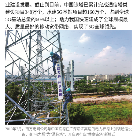
业建设发展。截止到目前，中国铁塔已累计完成通信塔类
建设项目348万个，承建5G基站项目超160万个，占到全球
5G基站总量的60%以上；助力我国快速建成了全球规模最
大、质量最好的移动宽带网络，实现了5G全球领先。
2019年7月，南方电网公司与中国铁塔在广深沿江高速的电力杆塔上加装通信设
备，变“电力塔”为“通信塔”，开启跨行业“共享铁塔”新模式