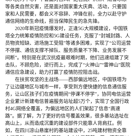
等各类自然灾害，还是面对国家重大庆典、活动，只要国
家和人民需要，都会义不容辞、冲锋在前，全力以赴守护
通信网络的生命线，担当保障民生的急先锋。
2020年新冠疫情爆发时，正逢5G大规模建设，中国铁
塔全力统筹疫情防控和5G建设任务，克服了“封城封路、人
员物资短缺、进场施工受阻”等诸多困难，实现了“公司运营
不停摆、通信支撑不掉队、服务质量不下降、业务发展不
间断”。特别是在武汉抗疫最艰难时期，他们迅速组建了突
击队，不顾危险，逆行而上，完成了“火神山”“雷神山”医院
通信应急建设，助力打赢了疫情防控阻击战。
在扶贫攻坚的主战场——西部偏远地区，中国铁塔为
了让边疆地区与城市一样，享受到方便快捷的信息通信服
务，让山区孩子们在疫情期间“停课不停学”，协同电信运营
企业累计新建电信普遍服务站址超5万个，实现了全国行政
村4G网络全覆盖，为偏远地区的人们架起了信息“高速
路”。据了解，为了更好的信号覆盖效果，很多基站选址在
高山上，从而造成沉重的建设部件只能靠人背肩扛。例
如，在四川凉山悬崖村的基站建设中，25吨建材物资全靠