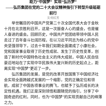
助力“中国梦” 实现“弘历梦”
——弘历集团在党的二十大会议精神指引下转型升级砥砺
前行
文/何红芳
举世瞩目的中国共产党第二十次全国代表大会于金秋
十月在北京胜利召开，这是一次振奋人心的盛会，也是催
人奋进的盛会。回顾历史，中国共产党团结带领中国人民
走过了百年奋斗壮阔历程，在以习近平同志为核心的党中
央坚强领导下，过去十年我们如期全面建成了小康社会，
党和国家事业取得了历史性成就、发生了历史性变革，创
造了新时代中国特色社会主义的伟大成就，中国人民自信
豪迈地站在了实现中华民族伟大复兴新的历史起点上，距
离实现“中国梦”更近了一步。
弘历集团的发展，是党的改革开放国策下中国经济社
会实现全面跨越式发展的一个缩影，党的正确定位和领
航，成就了中国各项事业的腾飞，也赋予了弘历成长的决
定性机遇。我们正是深刻领悟和跟随党的指引，分享了中
国奇迹的红利，同时，也为“中国梦”的实现贡献自己的绵薄
之力。