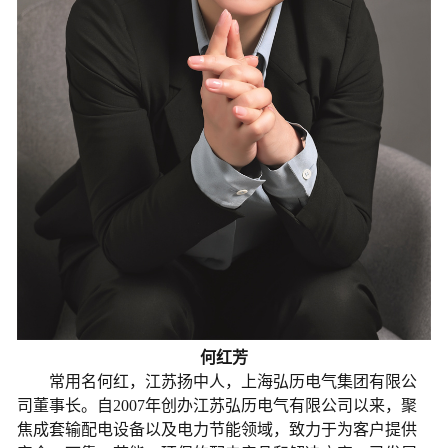
何红芳
常用名何红，江苏扬中人，上海弘历电气集团有限公
司董事长。自2007年创办江苏弘历电气有限公司以来，聚
焦成套输配电设备以及电力节能领域，致力于为客户提供