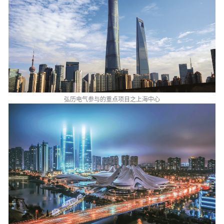
弘历电气参与的重点项目之上海中心