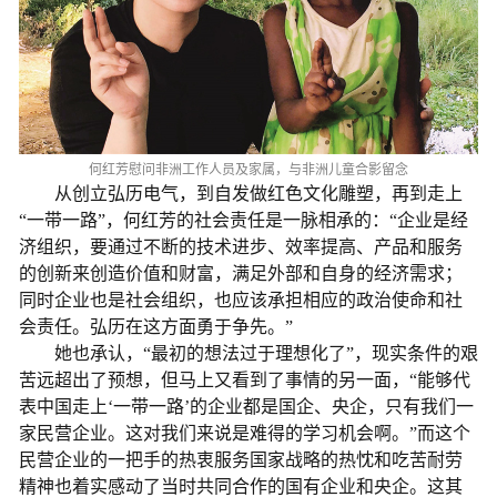
何红芳慰问非洲工作人员及家属，与非洲儿童合影留念
从创立弘历电气，到自发做红色文化雕塑，再到走上
“一带一路”，何红芳的社会责任是一脉相承的：“企业是经
济组织，要通过不断的技术进步、效率提高、产品和服务
的创新来创造价值和财富，满足外部和自身的经济需求；
同时企业也是社会组织，也应该承担相应的政治使命和社
会责任。弘历在这方面勇于争先。”
她也承认，“最初的想法过于理想化了”，现实条件的艰
苦远超出了预想，但马上又看到了事情的另一面，“能够代
表中国走上‘一带一路’的企业都是国企、央企，只有我们一
家民营企业。这对我们来说是难得的学习机会啊。”而这个
民营企业的一把手的热衷服务国家战略的热忱和吃苦耐劳
精神也着实感动了当时共同合作的国有企业和央企。这其