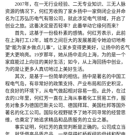
2007年，在一无行业经验、二无专业知识、三无人脉
资源的情况下，何红芳收购了家乡扬中一家倒闭企业并命
名为江苏弘历电气有限公司，就此涉足电气领域，开启了
创业之旅。这番决定是否轻率？此番举动它缘何而来？
首先，这基于一份极朴素的感情。何红芳表示，此前
在上海打工12年，城市之间巨大的发展差距令她迫切地希
望“能为家乡做点儿事”，让家乡变得更美好，让扬中的名气
更大更响亮。19岁那年，她从扬中走向上海，为的是一个
家庭能过上向往的美好生活；如今，从上海回扬中创业，
为的是让更多人真切地过上美好生活。
其次，是基于一份简单的相信。扬中是著名的中国工
程电气岛，有非常好的政策支持、产业布局和历史积淀，
在良好的环境下，从电气做起相对容易一些。此外，在过
去的12年里，何红芳一直在上海从事着化工贸易工作，服
务对象多为德国巴斯夫公司、德国拜耳、美国杜邦等国外
著名的化工公司。国际化视野赋予了她不同寻常的经营思
维，也奠定了她追求精品和品质服务的立业之基。
事实证明，何红芳的直觉判断是正确的。公司成立当
年，就凭借高品质产品，一举获得虹桥枢纽的母线和配电