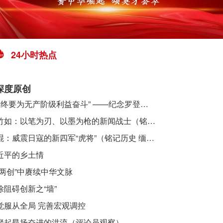
24小时热点
深度原创
​ “始终要为无产阶级利益奋斗” ——纪念罗登贤同志诞辰120周年
李竹如：以笔为刃、以墨为枪的新闻战士（铭记历史 缅怀先烈·抗日英雄）
吴焜：威震日寇的新四军“虎将”（铭记历史 缅怀先烈·抗日英雄）
近平的乡土情
“两创”中赓续中华文脉
除阻碍创新之“墙”
觉服从全局 完善宏观调控
聚起昂扬奋进的洪流（评论员观察）