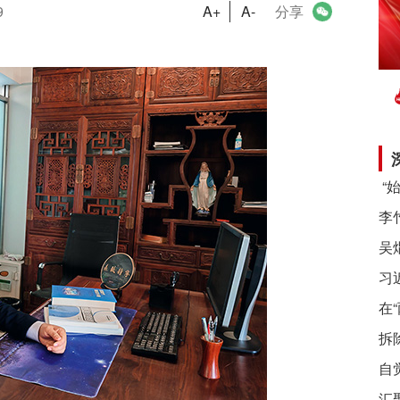
9
A+
A-
分享
习
在
拆
自
汇