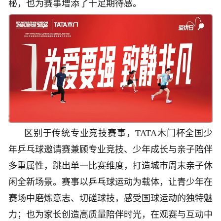
秘，也为赛事增添了十足期待感。
区别于传统专业竞技赛事，TATA木门杯全国少
年乒乓球邀请赛兼顾专业竞技、少年成长与亲子陪伴
多重属性，跳出单一比赛维度，打造城市周末亲子休
闲全新场景。赛事以乒乓球运动为载体，让青少年在
赛场中磨炼意志、切磋球技，感受国球运动的独特魅
力；也为家长创造高质量陪伴时光，在观赛与互动中