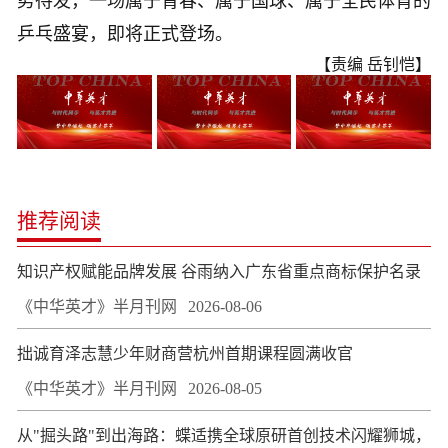
势待发，一场属于青春、属于国球、属于全民体育的
乒乓盛宴，即将正式登场。
【责编 岳钊恺】
推荐阅读
知识产权赋能品牌发展 谷雨纳入广东省重点商标保护名录
《中华英才》半月刊网
2026-08-06
拙诚育泽志慧少年财商营杭州首期课程圆满收官
《中华英才》半月刊网
2026-08-05
从"掘头路"到出海路：蝶适携全球原研首创技术闪耀狮城，