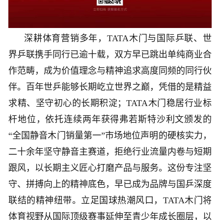
深耕体育营销多年，TATA木门与国际乒联、世
界乒联携手同行已逾十载，双方早已跳出单纯商业合
作范畴，成为价值理念与精神追求高度同频的同行伙
伴。百年世乒能够长期屹立世界之巅，凭借的是精益
求精、坚守初心的长期积淀；TATA木门稳居行业标
杆地位，依托连续两年获得弗若斯特沙利文颁发的
“全国静音木门销量第一”市场地位声明的硬核实力，
二十余年坚守静音主赛道，拒绝行业流量内卷与短期
跟风，以长期主义匠心打磨产品与服务。这份专注坚
守、拼搏向上的精神底色，早已成为品牌与国乒深度
联结的精神纽带。立足国球热潮风口，TATA木门将
体育视野从国际顶级赛事延伸至青少年成长圈层，以