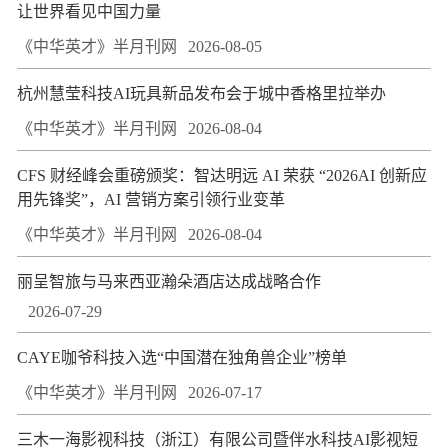
让世界看见中国力量
《中华英才》半月刊网
2026-08-05
杭州慧莹科技AI玩具新品发布会于城中香格里拉举办
《中华英才》半月刊网
2026-08-04
CFS 财经峰会重磅颁奖：智达明远 AI 荣获 “2026AI 创新应
用先锋奖”，AI 营销方案引领行业变革
《中华英才》半月刊网
2026-08-04
丽呈智旅与马来西亚瀚朵酒店达成战略合作
2026-07-29
CAYE咖爷科技入选“中国潜在独角兽企业”榜单
《中华英才》半月刊网
2026-07-17
三木一海影视科技（浙江）有限公司暨伴水科技AI影视短