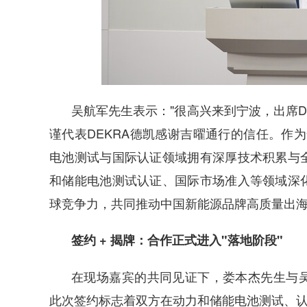
吴航军先生表示："很高兴来到宁波，出席D
谨代表DEKRA德凯感谢吉曜通行的信任。作为
电池测试与国际认证领域拥有深厚技术积累与
和储能电池测试认证、国际市场准入等领域深
球竞争力，共同推动中国新能源品牌高质量出海
签约 + 揭牌：合作正式进入"落地阶段"
在现场嘉宾的共同见证下，娄本杰先生与
此次签约标志着双方在动力和储能电池测试、