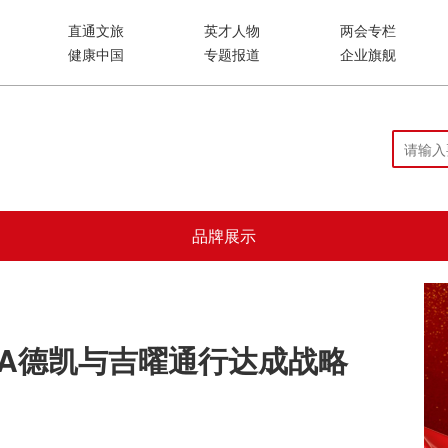
直通文旅
英才人物
两会专栏
健康中国
专题报道
企业旗舰
品牌展示
RA德凯与吉曜通行达成战略