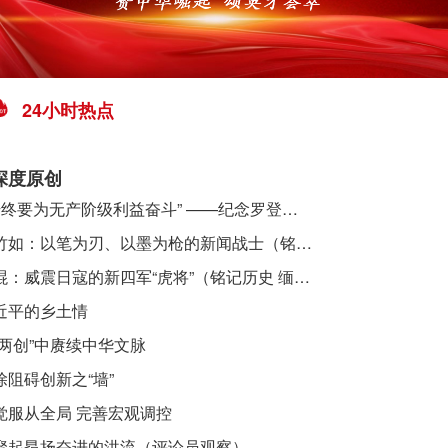
24小时热点
深度原创
​ “始终要为无产阶级利益奋斗” ——纪念罗登贤同志诞辰120周年
李竹如：以笔为刃、以墨为枪的新闻战士（铭记历史 缅怀先烈·抗日英雄）
吴焜：威震日寇的新四军“虎将”（铭记历史 缅怀先烈·抗日英雄）
近平的乡土情
“两创”中赓续中华文脉
除阻碍创新之“墙”
觉服从全局 完善宏观调控
聚起昂扬奋进的洪流（评论员观察）