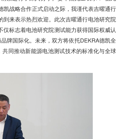
A德凯战略合作正式启动之际，我谨代表吉曜通行
队的到来表示热烈欢迎。此次吉曜通行电池研究院
，不仅标志着电池研究院测试能力获得国际权威认
品牌国际化。未来，双方将依托DEKRA德凯全
，共同推动新能源电池测试技术的标准化与全球