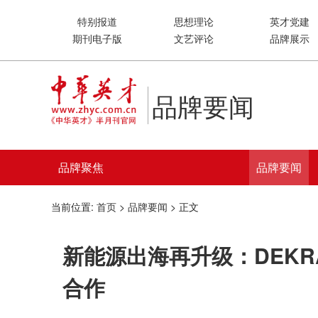
特别报道
思想理论
英才党建
期刊电子版
文艺评论
品牌展示
品牌要闻
品牌聚焦
品牌要闻
当前位置:
首页
>
品牌要闻
> 正文
新能源出海再升级：DEK
合作