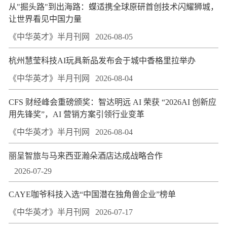
从"掘头路"到出海路：蝶适携全球原研首创技术闪耀狮城，
让世界看见中国力量
《中华英才》半月刊网
2026-08-05
杭州慧莹科技AI玩具新品发布会于城中香格里拉举办
《中华英才》半月刊网
2026-08-04
CFS 财经峰会重磅颁奖：智达明远 AI 荣获 “2026AI 创新应
用先锋奖”，AI 营销方案引领行业变革
《中华英才》半月刊网
2026-08-04
丽呈智旅与马来西亚瀚朵酒店达成战略合作
2026-07-29
CAYE咖爷科技入选“中国潜在独角兽企业”榜单
《中华英才》半月刊网
2026-07-17