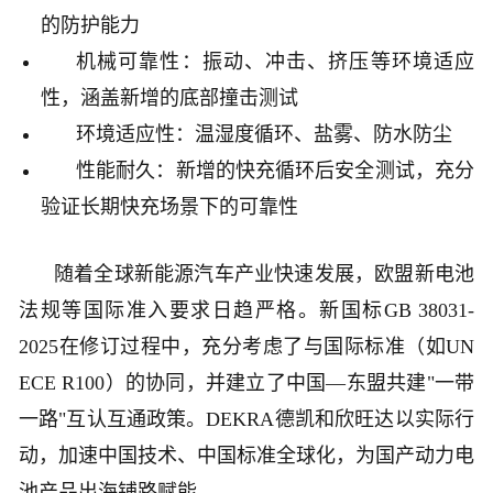
的防护能力
机械可靠性：振动、冲击、挤压等环境适应
性，涵盖新增的底部撞击测试
环境适应性：温湿度循环、盐雾、防水防尘
性能耐久：新增的快充循环后安全测试，充分
验证长期快充场景下的可靠性
随着全球新能源汽车产业快速发展，欧盟新电池
法规等国际准入要求日趋严格。新国标GB 38031-
2025在修订过程中，充分考虑了与国际标准（如UN
ECE R100）的协同，并建立了中国—东盟共建"一带
一路"互认互通政策。DEKRA德凯和欣旺达以实际行
动，加速中国技术、中国标准全球化，为国产动力电
池产品出海铺路赋能。