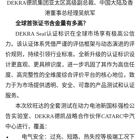
DEKRA德凯集团亚太区高级副总裁、中国大陆及香
港董事总经理吴航军
全球首张证书含金量有多高？
DEKRA Seal认证标识在全球市场享有极高公信
力。该认证体系凭借严谨的评估框架与动态演进的评
价规则，持续引领行业标准。全新升级的认证标识设
计更直观、更具辨识度，进一步巩固了其作为高信任
度、高完整性的全维度综合评价平台的核心地位，致
力于为市场提供透明、安全、可靠的产品测试和认证
服务。
本次欣旺达的全套测试在动力电池新国标强检公
告实验室、DEKRA德凯战略合作伙伴CATARC中汽
中心进行，覆盖：
电气安全：过充、短路、热失控等极端工况下