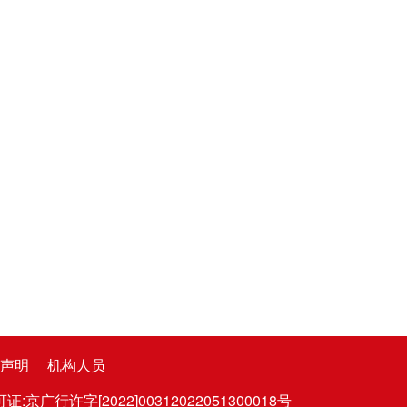
声明
机构人员
广行许字[2022]00312022051300018号