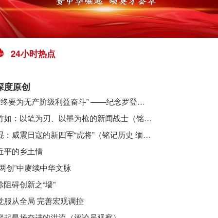
24小时热点
深度原创
​ “始终要为无产阶级利益奋斗” ——纪念罗登贤同志诞辰120周年
李竹如：以笔为刃、以墨为枪的新闻战士（铭记历史 缅怀先烈·抗日英雄）
吴焜：威震日寇的新四军“虎将”（铭记历史 缅怀先烈·抗日英雄）
近平的乡土情
“两创”中赓续中华文脉
除阻碍创新之“墙”
觉服从全局 完善宏观调控
聚起昂扬奋进的洪流（评论员观察）