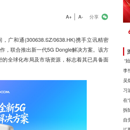
A+
A-
分享
和通(300638.SZ/0638.HK)携手立讯精密
合作，联合推出新一代5G Dongle解决方案。该方
密的全球化布局及市场资源，标志着其已具备面
习
在
拆
自
汇