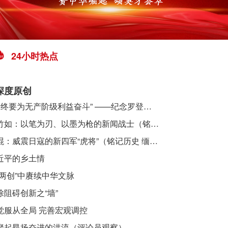
24小时热点
深度原创
​ “始终要为无产阶级利益奋斗” ——纪念罗登贤同志诞辰120周年
李竹如：以笔为刃、以墨为枪的新闻战士（铭记历史 缅怀先烈·抗日英雄）
吴焜：威震日寇的新四军“虎将”（铭记历史 缅怀先烈·抗日英雄）
近平的乡土情
“两创”中赓续中华文脉
除阻碍创新之“墙”
觉服从全局 完善宏观调控
聚起昂扬奋进的洪流（评论员观察）