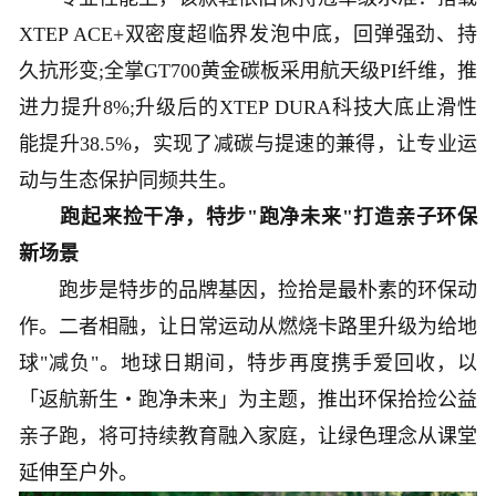
XTEP ACE+双密度超临界发泡中底，回弹强劲、持
久抗形变;全掌GT700黄金碳板采用航天级PI纤维，推
进力提升8%;升级后的XTEP DURA科技大底止滑性
能提升38.5%，实现了减碳与提速的兼得，让专业运
动与生态保护同频共生。
跑起来捡干净，特步"跑净未来"打造亲子环保
新场景
跑步是特步的品牌基因，捡拾是最朴素的环保动
作。二者相融，让日常运动从燃烧卡路里升级为给地
球"减负"。地球日期间，特步再度携手爱回收，以
「返航新生・跑净未来」为主题，推出环保拾捡公益
亲子跑，将可持续教育融入家庭，让绿色理念从课堂
延伸至户外。