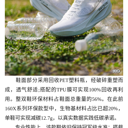
鞋面部分采用回收PET塑料瓶，经破碎重塑而
成，透气舒适;搭配的TPU膜可实现100%回收再利
用。整双鞋环保材料占鞋面总重量的56%。在此前
160X系列环保款型中，生物基材料占比已超20%，
单鞋可实现减碳12.7g，以真实数据实践低碳承诺。
专业性能上，该款鞋依旧保持冠军级水准：搭载