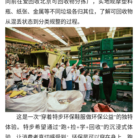
同前往爱回收北京可回收物分拣厂，实地观摩塑料
瓶、纸张、金属等不同垃圾各归其位，了解可回收物
从混丢状态到分类规整的过程。
这是一次"穿着特步环保鞋服做环保公益"的独特
体验。特步希望通过"跑+捡+学+回收"的沉浸式体
验，让消费者真切感受到：环保是可以穿在身上、跑