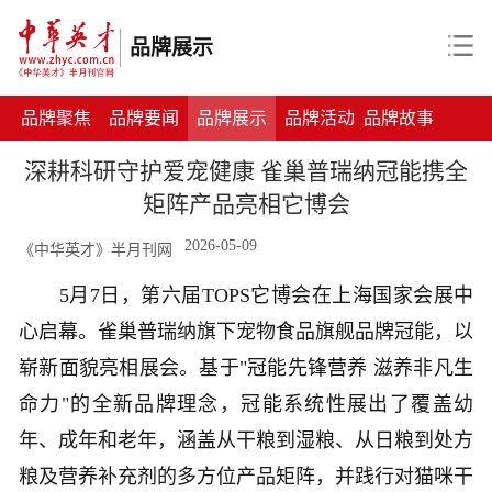
品牌展示
品牌聚焦
品牌要闻
品牌展示
品牌活动
品牌故事
深耕科研守护爱宠健康 雀巢普瑞纳冠能携全
矩阵产品亮相它博会
2026-05-09
《中华英才》半月刊网
5月7日，第六届TOPS它博会在上海国家会展中
心启幕。雀巢普瑞纳旗下宠物食品旗舰品牌冠能，以
崭新面貌亮相展会。基于"冠能先锋营养 滋养非凡生
命力"的全新品牌理念，冠能系统性展出了覆盖幼
年、成年和老年，涵盖从干粮到湿粮、从日粮到处方
粮及营养补充剂的多方位产品矩阵，并践行对猫咪干