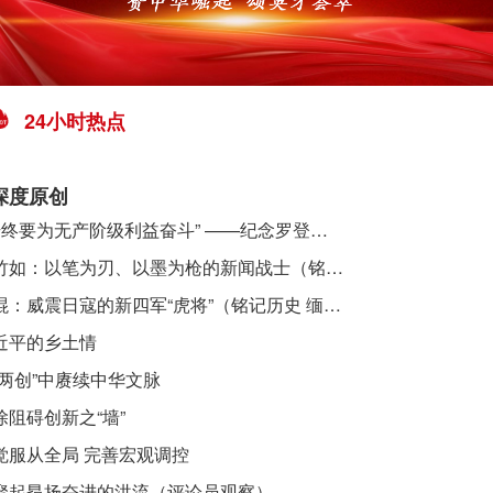
24小时热点
深度原创
​ “始终要为无产阶级利益奋斗” ——纪念罗登贤同志诞辰120周年
李竹如：以笔为刃、以墨为枪的新闻战士（铭记历史 缅怀先烈·抗日英雄）
吴焜：威震日寇的新四军“虎将”（铭记历史 缅怀先烈·抗日英雄）
近平的乡土情
“两创”中赓续中华文脉
除阻碍创新之“墙”
觉服从全局 完善宏观调控
聚起昂扬奋进的洪流（评论员观察）