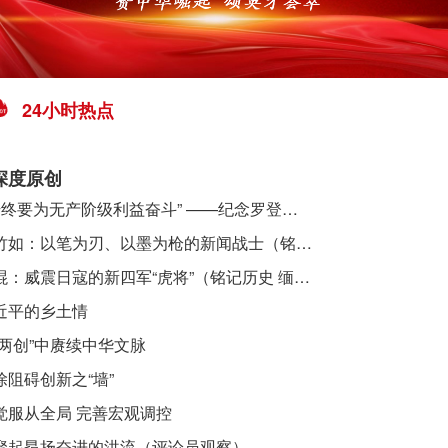
24小时热点
深度原创
​ “始终要为无产阶级利益奋斗” ——纪念罗登贤同志诞辰120周年
李竹如：以笔为刃、以墨为枪的新闻战士（铭记历史 缅怀先烈·抗日英雄）
吴焜：威震日寇的新四军“虎将”（铭记历史 缅怀先烈·抗日英雄）
近平的乡土情
“两创”中赓续中华文脉
除阻碍创新之“墙”
觉服从全局 完善宏观调控
聚起昂扬奋进的洪流（评论员观察）