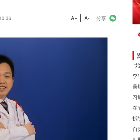
10:36
A+
A-
分享
习
在
拆
自
汇