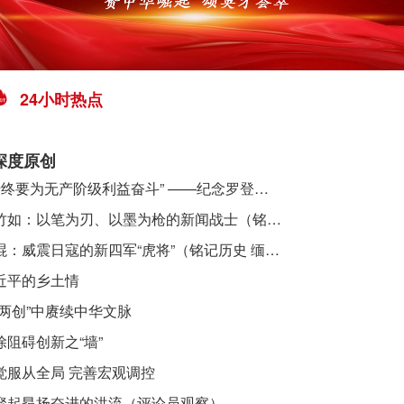
24小时热点
深度原创
​ “始终要为无产阶级利益奋斗” ——纪念罗登贤同志诞辰120周年
李竹如：以笔为刃、以墨为枪的新闻战士（铭记历史 缅怀先烈·抗日英雄）
吴焜：威震日寇的新四军“虎将”（铭记历史 缅怀先烈·抗日英雄）
近平的乡土情
“两创”中赓续中华文脉
除阻碍创新之“墙”
觉服从全局 完善宏观调控
聚起昂扬奋进的洪流（评论员观察）