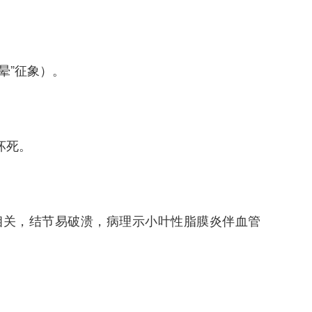
晕”征象）。
坏死。
）：与结核相关，结节易破溃，病理示小叶性脂膜炎伴血管