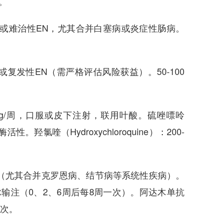
服。
合复发性或难治性EN，尤其合并白塞病或炎症性肠病。
素抵抗或复发性EN（需严格评估风险获益）。50-100
5 mg/周，口服或皮下注射，联用叶酸。硫唑嘌呤
T酶活性。羟氯喹（Hydroxychloroquine）：200-
EN（尤其合并克罗恩病、结节病等系统性疾病）。
g，静脉输注（0、2、6周后每8周一次）。阿达木单抗
一次。