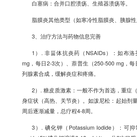
白塞病：合并口腔溃疡、生殖器溃疡等。
脂膜炎其他类型（如寒冷性脂膜炎、胰腺性
3、治疗方法与药物信息完善
1）. 非甾体抗炎药（NSAIDs）：如布洛
mg，每日2-3次）、萘普生（250-500 m
列腺素合成，缓解炎症和疼痛。
2）. 糖皮质激素：一般不作为首选，重症（
身症状（高热、关节炎）。如泼尼松：起始剂量0.5-1 
周后逐渐减量，总疗程4-8周。
3）. 碘化钾（Potassium Iodide