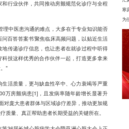
家和行业伙伴，共同推动房颤规范化诊疗与全程
寒
为
理中医患沟通的难点，大多在于专业知识能否
百问百答答案书'聚焦临床高频问题，以贴近生活
效地传递诊疗信息，也让患者在就诊过程中听得
疗科技这样优秀的合作伙伴一起，打造更多拿来
。"
生活质量，更与缺血性卒中、心力衰竭等严重
0万房颤病患[1]，且发病率随年龄增长显著升
2]。面对庞大患者群体与区域诊疗差异，推动更加规
治疗质量、真正帮助患者长期受益的关键所在。
在第36届长城心脏病学大会暨亚洲心脏大会上正