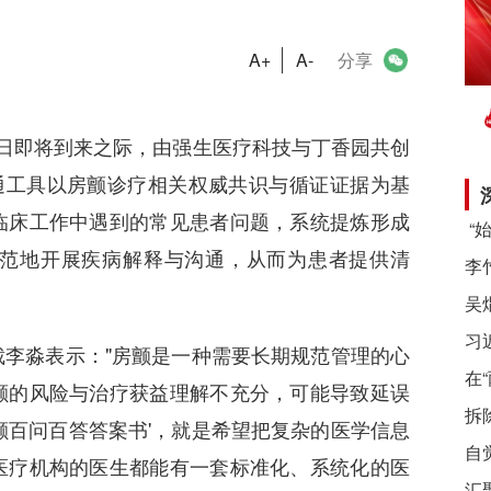
A+
A-
分享
房颤日即将到来之际，由强生医疗科技与丁香园共创
通工具以房颤诊疗相关权威共识与循证证据为基
临床工作中遇到的常见患者问题，系统提炼形成
范地开展疾病解释与沟通，从而为患者提供清
习
淼表示："房颤是一种需要长期规范管理的心
在
颤的风险与治疗获益理解不充分，可能导致延误
拆
颤百问百答答案书'，就是希望把复杂的医学信息
自
医疗机构的医生都能有一套标准化、系统化的医
汇