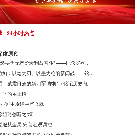
24小时热点
深度原创
​ “始终要为无产阶级利益奋斗” ——纪念罗登贤同志诞辰120周年
李竹如：以笔为刃、以墨为枪的新闻战士（铭记历史 缅怀先烈·抗日英雄）
吴焜：威震日寇的新四军“虎将”（铭记历史 缅怀先烈·抗日英雄）
近平的乡土情
“两创”中赓续中华文脉
除阻碍创新之“墙”
觉服从全局 完善宏观调控
聚起昂扬奋进的洪流（评论员观察）