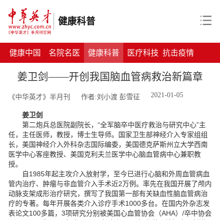
健康科普
健康中国
名院名医
健康科普
医疗科技
抗击疫情
姜卫剑——开创我国脑血管病救治新篇章
2021-01-05
《中华英才》半月刊
作者:刘小渡 彭雪征
姜卫剑
第二炮兵总医院副院长，“全军脑卒中医疗救治与研究中心”主
任，主任医师，教授，博士生导师。国家卫生部神经介入专家组组
长，美国神经介入外科杂志国际编委，美国德克萨斯州立大学西南
医学中心客座教授、美国克利夫兰医学中心脑血管病中心兼职教
授。
自1985年起主攻介入放射学，至今已进行心脑和外周血管病血
管内治疗、肿瘤与非血管介入手术近2万例。率先在我国开展了颅内
动脉支架成形治疗研究，撰写了我国第一部有关缺血性脑血管病治
疗的专著。每年开展各类介入诊疗手术1000多台。在国内外杂志发
表论文100多篇，3项研究分别被美国心血管协会（AHA）/卒中协会