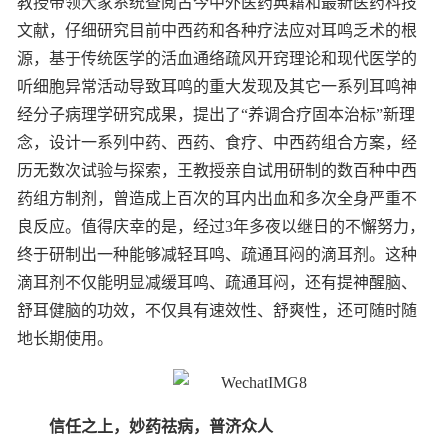
教授带领大家系统查阅古今中外医药典籍和最新医药科技
文献，仔细研究目前中西药和各种疗法应对耳鸣乏术的根
源，基于传统医学的活血通络疏风开窍理论和现代医学的
听细胞异常活动导致耳鸣的重大发现及其它一系列耳鸣神
经分子病理学研究成果，提出了“养调合疗固本治标”新理
念，设计一系列中药、西药、食疗、中西药组合方案，经
历无数次试验与探索，王教授亲自试用研制的数百种中西
药组方制剂，曾造成上百次的耳内出血和多次全身严重不
良反应。值得庆幸的是，经过3年多夜以继日的不懈努力，
终于研制出一种能够减轻耳鸣、疏通耳闷的滴耳剂。这种
滴耳剂不仅能明显减缓耳鸣、疏通耳闷，还有提神醒脑、
舒耳健脑的功效，不仅具有速效性、舒爽性，还可随时随
地长期使用。
信任之上，妙药祛病，普济众人