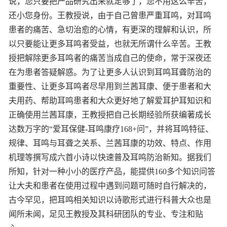
说，您只要把产品研究出来就足够了，您不用这么辛苦，
还小您身份。王教授说，由于自己曾患严重耳鸣，对耳鸣
患者的痛苦、急切治愈的心情，有更深的理解和认识，所
以只要能让更多耳鸣者受益，也就无所谓什么辛苦。王教
授把解除更多耳鸣者的痛苦当成自己的使命，常于深夜还
在为患者答疑解惑。为了让更多人认识到耳鸣耳聋防治的
重要性、让更多耳鸣者尽早用到兰茜耳康、便于患者和大
夫用药、帮助耳鸣患者和大众更好地了解爱耳护耳知识和
正确使用兰茜耳康，王教授把自己长期经验所获编著成长
达数万字的“爱耳保健-耳鸣康疗168+问”，并将耳鸣特征、
规律、耳鸣与耳聋之关系、兰茜耳康的功效、特点、作用
机理等撰写成六首小诗以快速普及耳鸣防治新知。据我们
所知，针对一种小小的医疗产品，能提供160多个知识问答
让大夫和患者在使用过程中遇到问题可随时自行解决的，
古今罕见，把耳鸣相关知识以诗歌形式进行科普大众也是
闻所未闻，足见王教授及其科研团队的专业、专注和贴