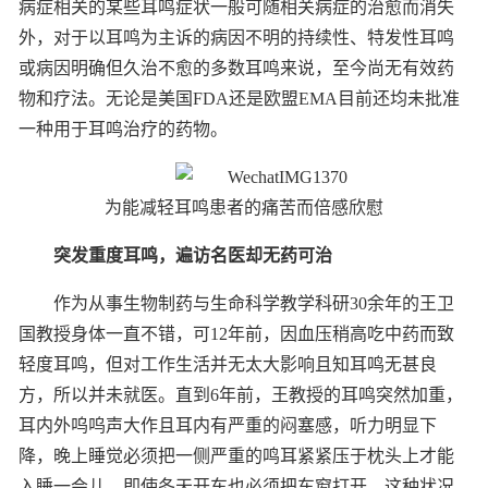
病症相关的某些耳鸣症状一般可随相关病症的治愈而消失
外，对于以耳鸣为主诉的病因不明的持续性、特发性耳鸣
或病因明确但久治不愈的多数耳鸣来说，至今尚无有效药
物和疗法。无论是美国FDA还是欧盟EMA目前还均未批准
一种用于耳鸣治疗的药物。
为能减轻耳鸣患者的痛苦而倍感欣慰
突发重度耳鸣，
遍访名医却无药可治
作为从事生物制药与生命科学教学科研30余年的王卫
国教授身体一直不错，可12年前，因血压稍高吃中药而致
轻度耳鸣，但对工作生活并无太大影响且知耳鸣无甚良
方，所以并未就医。直到6年前，王教授的耳鸣突然加重，
耳内外呜呜声大作且耳内有严重的闷塞感，听力明显下
降，晚上睡觉必须把一侧严重的鸣耳紧紧压于枕头上才能
入睡一会儿，即使冬天开车也必须把车窗打开，这种状况