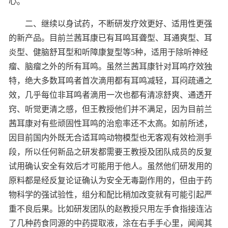
心。
二、继续以身试药，不断研发疗效更好、适用性更强
的新产品。目前兰茜耳康已有耳鸣耳聋型、耳通爽型、耳
炎型、健脑舒耳型和听障康复型等5种，适用于除听神经
瘤、脑瘤之外的所有耳鸣。虽然兰茜耳康针对耳鸣疗效独
特，绝大多数耳鸣者首次滴用都有耳鸣减轻，耳闷疏通之
效，几乎每位非耳鸣者滴用一次也都有清凉舒爽、通透开
窍、听觉更清之感，但王教授他们并不满足，因为目前兰
茜耳康对有些顽固性耳鸣的治愈率还不太高。如前所述，
因目前国内外既无合适耳鸣动物模型也无客观有效检测手
段，所以任何新品之研发都需要王教授及团队成员的反复
试用确认安全有效后才可能用于他人。虽然他们研发用的
原料都是经反复论证确认为安全无毒副作用的，但由于药
物科学的强试验性，组分和配比稍加改变就有可能引起严
重不良后果。比如研发团队的赵教授只用左手食指接连沾
了几种药食同源的中药提取液，涂在右手手心里，闻闻其