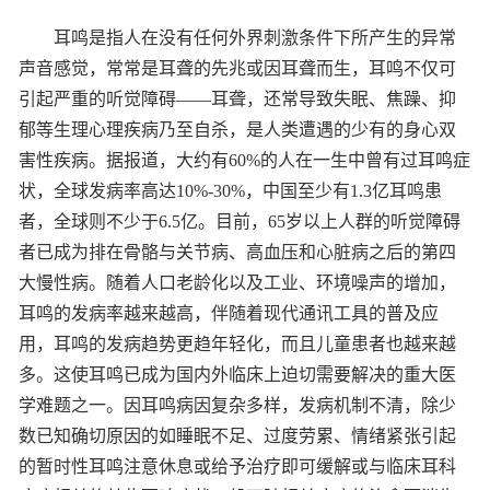
耳鸣是指人在没有任何外界刺激条件下所产生的异常
声音感觉，常常是耳聋的先兆或因耳聋而生，耳鸣不仅可
引起严重的听觉障碍——耳聋，还常导致失眠、焦躁、抑
郁等生理心理疾病乃至自杀，是人类遭遇的少有的身心双
害性疾病。据报道，大约有60%的人在一生中曾有过耳鸣症
状，全球发病率高达10%-30%，中国至少有1.3亿耳鸣患
者，全球则不少于6.5亿。目前，65岁以上人群的听觉障碍
者已成为排在骨骼与关节病、高血压和心脏病之后的第四
大慢性病。随着人口老龄化以及工业、环境噪声的增加，
耳鸣的发病率越来越高，伴随着现代通讯工具的普及应
用，耳鸣的发病趋势更趋年轻化，而且儿童患者也越来越
多。这使耳鸣已成为国内外临床上迫切需要解决的重大医
学难题之一。因耳鸣病因复杂多样，发病机制不清，除少
数已知确切原因的如睡眠不足、过度劳累、情绪紧张引起
的暂时性耳鸣注意休息或给予治疗即可缓解或与临床耳科