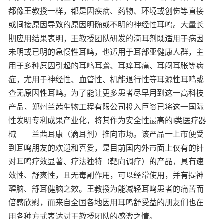
都像王教授一样，都是因疾病、药物、环境或创伤等直接
或间接原因导致的原因明确或不明的神经性耳鸣。大量长
期应用结果表明，王教授团队研发的滴耳剂既适用于病因
未明或已明的急慢性耳鸣，也适用于耳部亚健康人群，主
用于多种原因引起的耳鸣耳聋、耳痒耳痛、耳闷耳胀等病
症，尤用于神经性、血管性、机能退行性等耳源性耳鸣或
查无原因性耳鸣。为了能让更多患者尽早用到这一高科技
产品，郑州兰茜生物工程有限公司投入巨资已将这一国际
性发明专利成果产业化，将其作为安全性最高的I类医疗器
械——兰茜耳康（滴耳剂）推向市场。该产品一上市便受
到耳鸣朋友的欢迎和喜爱，是目前国内外市面上仅有的针
对耳鸣疗效显著、疗法独特（靶向调疗）的产品，具有速
效性、舒爽性，且无毒副作用，可以经常使用，并有提神
醒脑、舒耳健脑之效。王教授为能减轻耳鸣患者的痛苦而
倍感欣慰，而来自全国各地因用耳鸣舒受益的朋友们也在
用各种方式表达对王教授团队的感激之情。