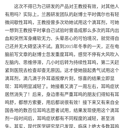
这次不得已为己研发的产品对王教授有效，对其他人
有用吗？实际上，兰茜研发团队的赵博士平时偶尔也有轻
微间歇性耳鸣，王教授曾多次劝她试用这个滴耳剂，可她
一想到王教授平时拿自己试验时曾造成那么多次的耳内出
血和突然浑身瘫软无力、头晕恶心的可怕境况，就觉得自
己还并无大碍坚决不试。直到2015年冬季的一天，正在电
脑前写文章的赵博士忽发重度耳鸣，感觉不停有大风吹入
左脑内、思维停滞，几小时后转为持续性耳鸣，第二天赶
紧到医院去检查却查无原因。这才使她鼓起勇气试用这个
滴耳剂，滴几滴于外耳道按摩片刻，惊喜的结果立即显
现：耳鸣明显减轻了。她接着又滴了一周左右，耳鸣症状
居然消失了！后来，身边患有严重耳鸣的朋友们得知有耳
鸣舒，都想方索要，用后都说很有效！接下来又有来自全
国各地的数百位耳鸣志愿者试用，结果发现使用这个滴耳
剂一段时间后，耳鸣症状都有不同程度的减轻，甚至消
失。其实，现代医学研究早已发现，临床上绝大多数耳鸣