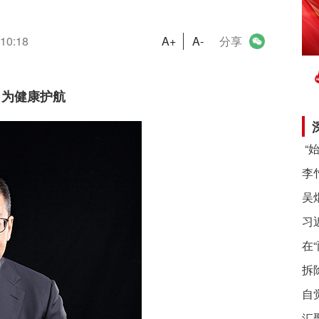
 10:18
A+
A-
分享
 为健康护航
习
在
拆
自
汇