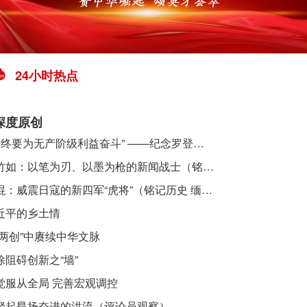
24小时热点
深度原创
​ “始终要为无产阶级利益奋斗” ——纪念罗登贤同志诞辰120周年
李竹如：以笔为刃、以墨为枪的新闻战士（铭记历史 缅怀先烈·抗日英雄）
吴焜：威震日寇的新四军“虎将”（铭记历史 缅怀先烈·抗日英雄）
近平的乡土情
“两创”中赓续中华文脉
除阻碍创新之“墙”
觉服从全局 完善宏观调控
聚起昂扬奋进的洪流（评论员观察）