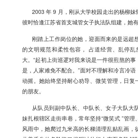
2003 年 9 月，刚从大学校园走出的杨
彼时恰逢江苏省首支城管女子执
法队组建，
她
刚踏上工作岗位的她，迎面而来的是远超
的文明规范和柔性包容， 占道经营、乱停乱
大。“起初上街巡逻对我来说是一件很煎熬的事
是，人家难免不配合。”面对不理解和冷言冷语
动摇。她始终坚持耐心劝导、微笑管理，日复
的朋友。
从队员到副中队长、中队长、女子大队大
妹扎根辖区走街串巷，常年坚持“微笑式 ”管理、
风雨中，她爬过九米高的长梯清理乱贴乱画，