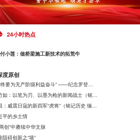
24小时热点
付小莲：做桥梁施工新技术的拓荒牛
深度原创
​ “始终要为无产阶级利益奋斗” ——纪念罗登贤同志诞辰120周年
李竹如：以笔为刃、以墨为枪的新闻战士（铭记历史 缅怀先烈·抗日英雄）
吴焜：威震日寇的新四军“虎将”（铭记历史 缅怀先烈·抗日英雄）
近平的乡土情
“两创”中赓续中华文脉
除阻碍创新之“墙”