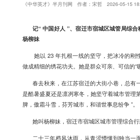
《中华英才》半月刊网
作者：宋哲
2026-05-15 18
记
“
中国好人
”、宿迁市宿城区城管局综合
杨柳妹
她以
23
年扎根一线的坚守，把冰冷的刚
做成精细的绣花功夫。她是群众可亲、可信
的
“
春去秋来，在江苏宿迁的大街小巷，总有
是酷暑盛夏还是凛冽寒冬，她坚守着城市管理第
脾，傲霜斗雪，芬芳城市，和谐世事息纷争 ”。
她叫杨柳妹，宿迁市宿城区城市管理综合行
二十三年栉风沐雨，从青涩懵懂到独当一