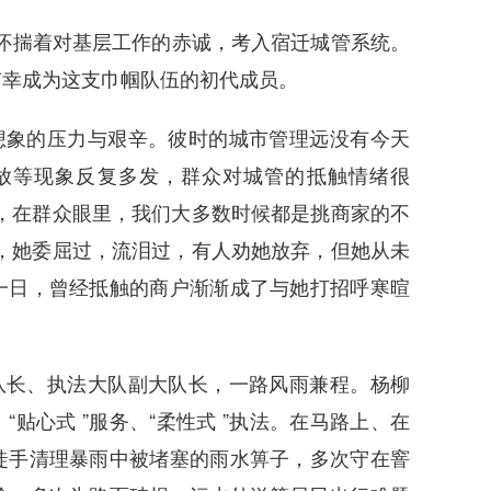
柳妹怀揣着对基层工作的
赤诚，考入宿迁城管系统。
有幸成为这支巾帼队伍的初代成员。
想象的压力与艰辛。彼时的城市管理远没有今天
放等现象反复多发，群众对城管的抵触情绪很
，在群众眼里，我们大多数时候都是挑商家的不
，她委屈过，流泪过，有人劝她放弃，但她从未
一日，曾经抵触的商户渐渐成了与她打招呼寒暄
队长、执法大队副大队长，一路风雨兼程。杨柳
“贴心式 ”服务、“柔性式 ”执法。在马路上、在
徒手清理暴雨中被堵塞的雨水箅子，多次守在窨