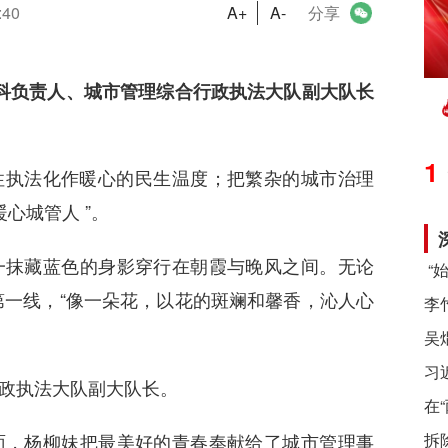
:40
A+
A-
分享
科负责人、
城市管理综合行政执法大队副大队长
1
性执法化作暖心的民生
温度；把繁杂的城市治理
暖心城管人
”。
一抹藏蓝色的身影穿行在朝霞与晚风之间。无论
一线，“像一朵花，以花的斑斓和馨香，沁人心
习
政执法大队副大队长。
在
面，杨柳妹把最美好的青春奉献给了城市管理事
拆