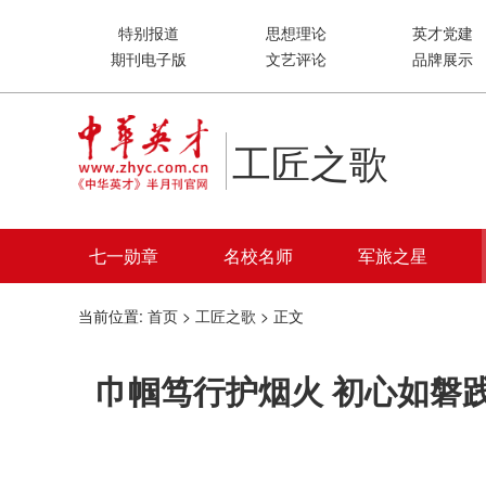
特别报道
思想理论
英才党建
期刊电子版
文艺评论
品牌展示
工匠之歌
七一勋章
名校名师
军旅之星
当前位置:
首页
>
工匠之歌
> 正文
巾帼笃行护烟火 初心如磐