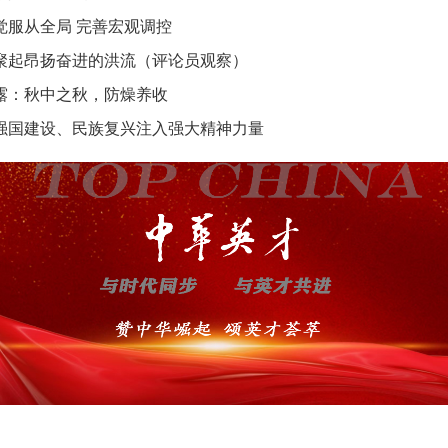
觉服从全局 完善宏观调控
聚起昂扬奋进的洪流（评论员观察）
露：秋中之秋，防燥养收
强国建设、民族复兴注入强大精神力量