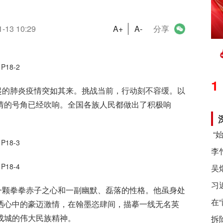
1-13 10:29
A+
A-
分享
1
起的肺炎疫情突如其来。挑战当前，行动刻不容缓。以
情的号角已经吹响。全国各族人民都做出了积极响
习
一颗拳拳赤子之心和一副幽默、磊落的性格。他虽身处
在
洒心中的豪迈激情，在翰墨恣肆间，描摹一线无名英
成城的伟大民族精神。
拆