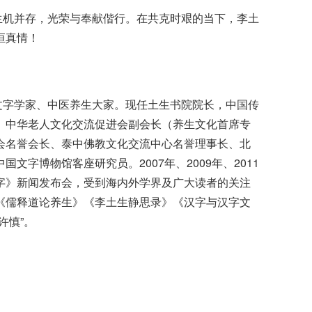
生机并存，光荣与奉献偕行。在共克时艰的当下，李土
恒真情！
文字学家、中医养生大家。现任土生书院院长，中国传
、中华老人文化交流促进会副会长（养生文化首席专
会名誉会长、泰中佛教文化交流中心名誉理事长、北
字博物馆客座研究员。2007年、2009年、2011
字》新闻发布会，受到海内外学界及广大读者的关注
《儒释道论养生》《李土生静思录》《汉字与汉字文
许慎”。