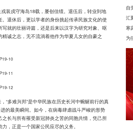
自
戎装戍守海岛18载，屡创佳绩。退伍后，转业到地
汇
任。退休后，更以学者的身份挑起传承民族文化的使
所写就的壮丽诗篇，还是后来以汉字为研究对象、呕
寒
的精诚之志，无不流淌着他作为华夏儿女的自豪之
为
，“多难兴邦”是中华民族在历史长河中蜿蜒前行的真
共进的最美瞬间。如今，在病毒肆虐战斗严峻的形势
己之长与所有罹受新冠肺炎之苦的同胞共情，凭己所
助力，正是一个国家公民应尽的义务。