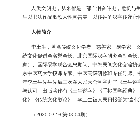
人类文明史，从来都是一部血泪奋斗史，危机与
生以书法作品歌颂人性真善美，以传神的汉字传递永
人物简介
李土生，著名传统文化学者、慈善家、易学家、
统文化促进会名誉会长、北京国际汉字研究会副会长
家）、国际易学联合会总顾问、中韩民间文化交流协
京中医药大学授课专家、中医高级研修班专任导师、中国文
年李土生先生先后三次在人民大会堂举办了《土生说
与认可。出版著作有《土生说字》《手抄国学经典》
化》《传统文化散论》，李土生被人民日报誉为“当代
（2020.02.16 第03-04期）