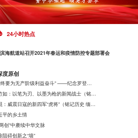
24小时热点
滨海航道站召开2021年春运和疫情防控专题部署会
深度原创
​ “始终要为无产阶级利益奋斗” ——纪念罗登贤同志诞辰120周年
李竹如：以笔为刃、以墨为枪的新闻战士（铭记历史 缅怀先烈·抗日英雄）
吴焜：威震日寇的新四军“虎将”（铭记历史 缅怀先烈·抗日英雄）
近平的乡土情
“两创”中赓续中华文脉
除阻碍创新之“墙”