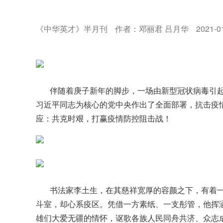
《中华英才》半月刊
作者：邓丽君 吕月华
2021-0
伴随着庚子新年的脚步，一场由新型冠状病毒引
习近平同志为核心的党中央作出了全面部署，抗击疫
应：共克时艰，打赢疫情防控阻击战！
书法家李土生，在其慈祥宽厚的容颜之下，有着
斗室，却心系疫区。凭借一方素纸、一支彤管，他挥
雄们大爱无疆的情怀，讴歌各族人民同舟共济、众志