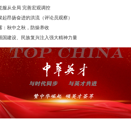
觉服从全局 完善宏观调控
聚起昂扬奋进的洪流（评论员观察）
露：秋中之秋，防燥养收
强国建设、民族复兴注入强大精神力量