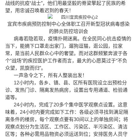
战线的抗疫“战士”，他们用最坚毅的脊梁擎起了民族的希
望，用忠诚召唤着迟到的春天！
宜宾市疾病预防控制中心全体职工召开新型冠状病毒感染
的肺炎防控培训会
病毒若隐若现，疫情扑朔迷离。在全民同心抗击疫情的
当下，能摘下口罩走出家门，遛狗逗猫，逛公园，拉家
常，是当前人民群众心中的奢望。而对这群频繁奔波于各
个“战场”的疾控医护工作者而言，最大的心愿莫过于“不负
众望，凯旋而归”。
一声急令之下，所有人整装出发！
12小时内，各乡、镇、县、区所有医院设立出预检分
诊、发热门诊、隔离发热病房，设置出专用通道、检验通
道等。
24小时内，完成了20多个集中医学观察点设置。这意
味着，24小时内要完成如下工作：各级必须寻找到满足隔
离条件的楼房，每个观察点要有30间以上的单独房间；将
观察点划分为生活区、工作区、污染区、半污染区、清洁
区等；各种必需用品物资必须运送到位；安排医务人员守