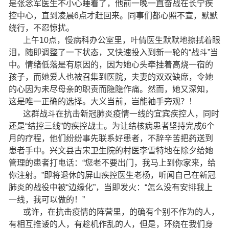
是张念军医生不小心睡着了，他前一晚一直奋战在长宁疾
控中心，直到凌晨6点才赶回来。同事们都心照不宣，默默
绕行，不忍惊扰。
上午10点，慢病科办公室里，叶倩医生默默地擦拭着眼
泪，随即调整了一下状态，又快速投入到新一轮的“战斗”当
中。情绪低落是有原因的，因为她心头牵挂着高烧一宿的
孩子，而她爱人也被召集到医院，夫妻的双双缺席，令她
的心因为未尽母亲的职责而隐隐作痛。然而，她又深知，
这是唯一正确的选择。大义当前，岂能袖手旁观？！
这群战斗在抗击新冠肺炎疫情一线的宜宾疾控人，同时
还是“结控三线”的疾控战士。为让结核病患者坚持完成6个
月的疗程，他们纷纷事先联系好患者，不辞辛苦把药送到
患者手中。兴文县古宋卫生院的村医李雪特地在除夕给她
管理的患者打电话：“您老不要出门，我马上到你家来，给
你注射。”即将退休的屏山疾控医生老杨，听闻自己在新冠
肺炎的战役中被“边缘化”，当即发火：“怎么没有安排我上
一线，我可以做的！”
或许，在抗击疫情的阵营里，的确有个别不作为的人，
有相互推诿的人，有趁机作乱的人，但是，环绕在我们身