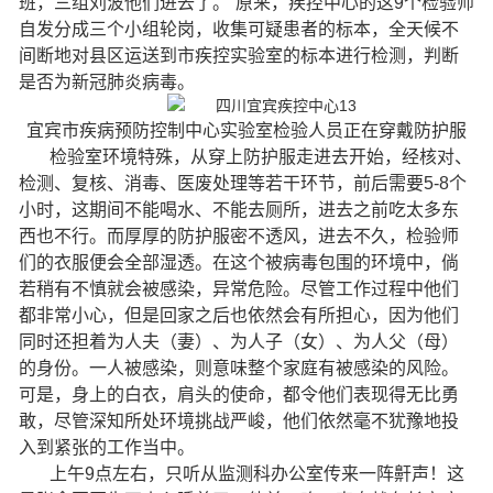
班，三组刘波他们进去了。”原来，疾控中心的这9个检验师
自发分成三个小组轮岗，收集可疑患者的标本，全天候不
间断地对县区运送到市疾控实验室的标本进行检测，判断
是否为新冠肺炎病毒。
宜宾市疾病预防控制中心实验室检验人员正在穿戴防护服
检验室环境特殊，从穿上防护服走进去开始，经核对、
检测、复核、消毒、医废处理等若干环节，前后需要5-8个
小时，这期间不能喝水、不能去厕所，进去之前吃太多东
西也不行。而厚厚的防护服密不透风，进去不久，检验师
们的衣服便会全部湿透。在这个被病毒包围的环境中，倘
若稍有不慎就会被感染，异常危险。尽管工作过程中他们
都非常小心，但是回家之后也依然会有所担心，因为他们
同时还担着为人夫（妻）、为人子（女）、为人父（母）
的身份。一人被感染，则意味整个家庭有被感染的风险。
可是，身上的白衣，肩头的使命，都令他们表现得无比勇
敢，尽管深知所处环境挑战严峻，他们依然毫不犹豫地投
入到紧张的工作当中。
上午9点左右，只听从监测科办公室传来一阵鼾声！这