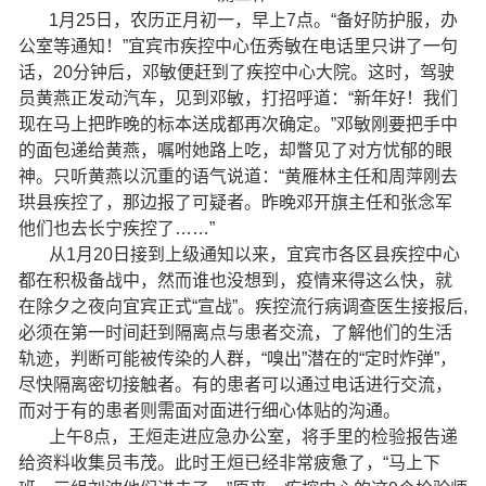
1月25日，农历正月初一，早上7点。“备好防护服，办
公室等通知！”宜宾市疾控中心伍秀敏在电话里只讲了一句
话，20分钟后，邓敏便赶到了疾控中心大院。这时，驾驶
员黄燕正发动汽车，见到邓敏，打招呼道：“新年好！我们
现在马上把昨晚的标本送成都再次确定。”邓敏刚要把手中
的面包递给黄燕，嘱咐她路上吃，却瞥见了对方忧郁的眼
神。只听黄燕以沉重的语气说道：“黄雁林主任和周萍刚去
珙县疾控了，那边报了可疑者。昨晚邓开旗主任和张念军
他们也去长宁疾控了……”
从1月20日接到上级通知以来，宜宾市各区县疾控中心
都在积极备战中，然而谁也没想到，疫情来得这么快，就
在除夕之夜向宜宾正式“宣战”。疾控流行病调查医生接报后,
必须在第一时间赶到隔离点与患者交流，了解他们的生活
轨迹，判断可能被传染的人群，“嗅出”潜在的“定时炸弹”，
尽快隔离密切接触者。有的患者可以通过电话进行交流，
而对于有的患者则需面对面进行细心体贴的沟通。
上午8点，王烜走进应急办公室，将手里的检验报告递
给资料收集员韦茂。此时王烜已经非常疲惫了，“马上下