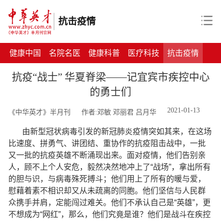
抗击疫情
健康中国
名院名医
健康科普
医疗科技
抗击疫情
抗疫“战士” 华夏脊梁——记宜宾市疾控中心
的勇士们
2021-01-13
《中华英才》半月刊
作者:邓敏 邓丽君 吕月华
由新型冠状病毒引发的新冠肺炎疫情突如其来，在这场
比速度、拼勇气、讲团结、重协作的抗疫阻击战中，一批
又一批的抗疫英雄不断涌现出来。面对疫情，他们告别亲
人，顾不上个人安危，毅然决然地冲上了“战场”，拿出所有
的胆与识，与病毒殊死搏斗；他们用上了所有的暖与爱，
慰藉着素不相识却又从未疏离的同胞。他们坚信与人民群
众携手并肩，定能闯过难关。他们不承认自己是“英雄”，更
不想成为“网红”，那么，他们究竟是谁？他们是战斗在疾控