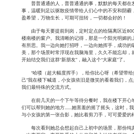
普普通通的人，普普通通的事，默默的每天都在
事，温暖到足以驱散疫情带给人们心中的不安和阴霾
盈希望，万物生长，可期可扭转，一切都会好的！
由于每天要提前到岗，定时定点的给隔离区近
80
楼南楼的窗户。我清晰的记得，那是一个阳光明媚的
有所思。我一边向她打招呼，一边向她挥手，成功的
美，那个场景时常浮现在我脑海里，久久不能忘却，
开始结交我们这群“新朋友”，融入这个“大家庭”了。
“哈喽（超大幅度挥手），给你比心呀（希望带
己”我在楼下喊道，小女孩依旧是微笑的看着我们，
我们最特殊的交流方式。
在前几天的一个下午等待分餐时，我在楼下开心
们可以帮到她的地方
......
她害羞的摇了摇头，这时，我
与小女孩的第一张合影，她比着剪刀手，可可爱爱的
每次看到她总会想起自己上初中的场景，那份纯