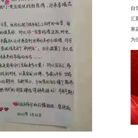
自
汇
寒
为