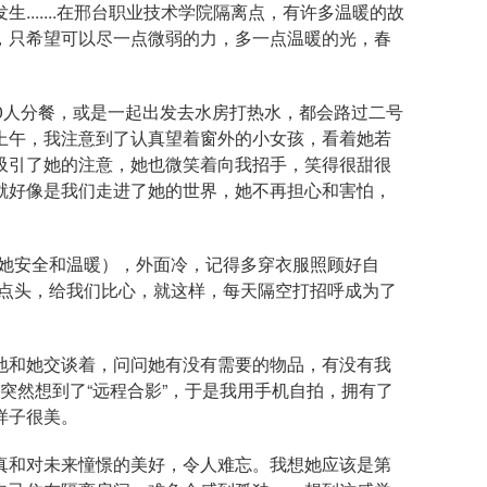
发生
.......
在邢台职业技术学院隔离点，有许多温暖的故
，只希望可以尽一点微弱的力，多一点温暖的光，春
0
人分餐，或是一起出发去水房打热水，都会路过二号
上午，我注意到了认真望着窗外的小女孩，看着她若
吸引了她的注意，她也微笑着向我招手，笑得很甜很
就好像是我们走进了她的世界，她不再担心和害怕，
给她安全和温暖），外面冷，记得多穿衣服照顾好自
点点头，给我们比心，就这样，每天隔空打招呼成为了
地和她交谈着，问问她有没有需要的物品，有没有我
突然想到了“远程合影”，于是我用手机自拍，拥有了
样子很美。
真和对未来憧憬的美好，令人难忘。我想她应该是第