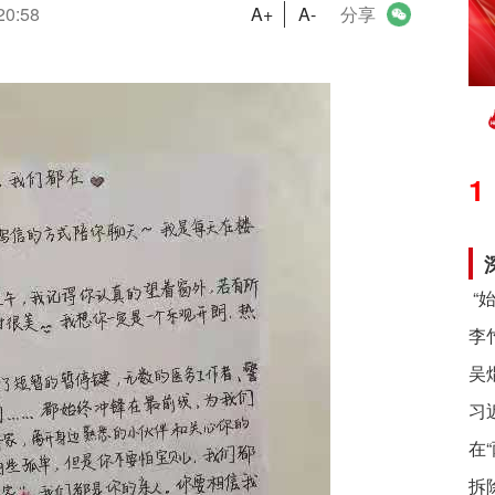
20:58
A+
A-
分享
1
习
在
拆