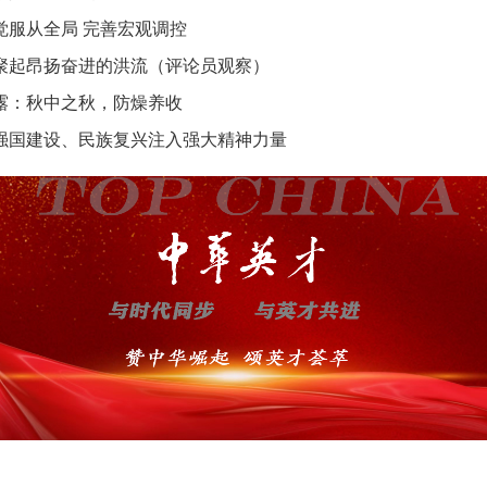
觉服从全局 完善宏观调控
聚起昂扬奋进的洪流（评论员观察）
露：秋中之秋，防燥养收
强国建设、民族复兴注入强大精神力量