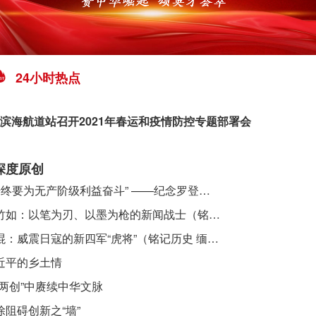
24小时热点
滨海航道站召开2021年春运和疫情防控专题部署会
深度原创
​ “始终要为无产阶级利益奋斗” ——纪念罗登贤同志诞辰120周年
李竹如：以笔为刃、以墨为枪的新闻战士（铭记历史 缅怀先烈·抗日英雄）
吴焜：威震日寇的新四军“虎将”（铭记历史 缅怀先烈·抗日英雄）
近平的乡土情
“两创”中赓续中华文脉
除阻碍创新之“墙”