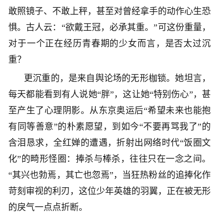
敢照镜子、不敢上秤，甚至对曾经拿手的动作心生恐
惧。古人云：“欲戴王冠，必承其重。”可这份重量，
对于一个正在经历青春期的少女而言，是否太过沉
重？
更沉重的，是来自舆论场的无形枷锁。她坦言，
每天都能看到有人说她“胖”，这让她“特别伤心”，甚
至产生了心理阴影。从东京奥运后“希望未来也能抱
有同等善意”的朴素愿望，到如今“不要再骂我了”的
含泪恳求，全红婵的遭遇，折射出网络时代“饭圈文
化”的畸形怪圈：捧杀与棒杀，往往只在一念之间。
“其兴也勃焉，其亡也忽焉”，当狂热粉丝的追捧化作
苛刻审视的利刃，这位少年英雄的羽翼，正在被无形
的戾气一点点折断。