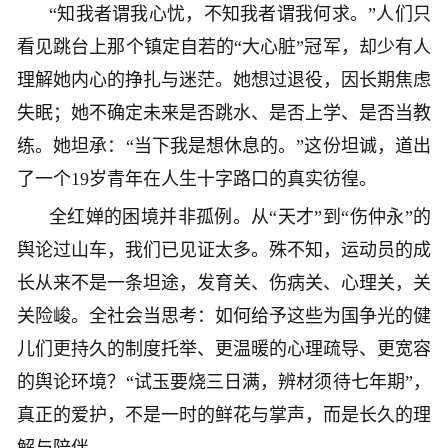
“知我者谓我心忧，不知我者谓我何求。”人们只
看见跳台上那个镇定自若的“大心脏”冠军，却少有人
理解她内心的挣扎与迷茫。她想过退役，因长期焦虑
失眠；她不确定未来是否跳水、是否上学、是否当教
练。她坦承：“当下我是想休息的。”这份坦诚，道出
了一个19岁青年在人生十字路口的真实彷徨。
全红婵的困境并非孤例。从“天才”到“伤仲永”的
舆论过山车，我们已见证太多。殊不知，运动员的成
长从来不是一条坦途，发育关、伤病关、心理关，关
关险峻。全社会当思考：如何给予这些为国争光的健
儿们更持久的制度托举、更温暖的心理疏导、更宽容
的舆论环境？“试玉要烧三日满，辨材须待七年期”，
真正的爱护，不是一时的鲜花与掌声，而是长久的理