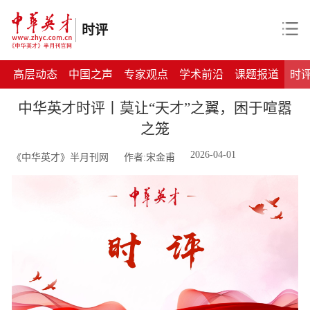
时评
高层动态
中国之声
专家观点
学术前沿
课题报道
时
中华英才时评丨莫让“天才”之翼，困于喧嚣
之笼
2026-04-01
《中华英才》半月刊网
作者:宋金甫