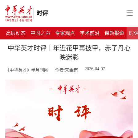
时评
高层动态
中国之声
专家观点
学术前沿
课题报道
时
中华英才时评｜年近花甲再披甲，赤子丹心
映迷彩
2026-04-07
《中华英才》半月刊网
作者:宋金甫