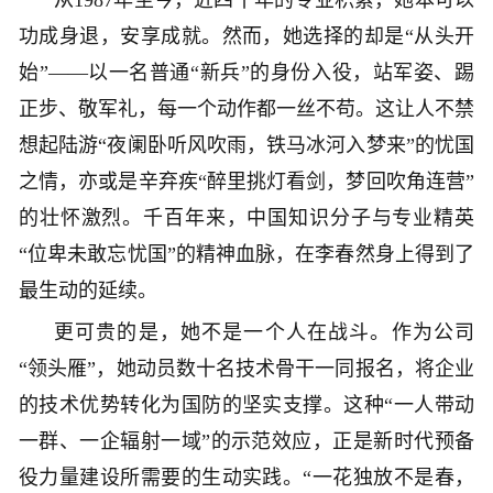
从1987年至今，近四十年的专业积累，她本可以
功成身退，安享成就。然而，她选择的却是“从头开
始”——以一名普通“新兵”的身份入役，站军姿、踢
正步、敬军礼，每一个动作都一丝不苟。这让人不禁
想起陆游“夜阑卧听风吹雨，铁马冰河入梦来”的忧国
之情，亦或是辛弃疾“醉里挑灯看剑，梦回吹角连营”
的壮怀激烈。千百年来，中国知识分子与专业精英
“位卑未敢忘忧国”的精神血脉，在李春然身上得到了
最生动的延续。
更可贵的是，她不是一个人在战斗。作为公司
“领头雁”，她动员数十名技术骨干一同报名，将企业
的技术优势转化为国防的坚实支撑。这种“一人带动
一群、一企辐射一域”的示范效应，正是新时代预备
役力量建设所需要的生动实践。“一花独放不是春，