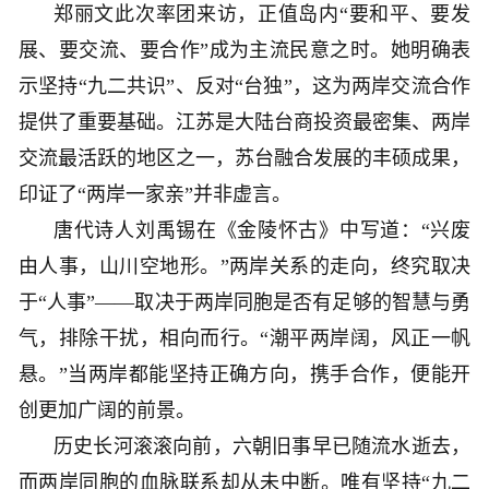
郑丽文此次率团来访，正值岛内“要和平、要发
展、要交流、要合作”成为主流民意之时。她明确表
示坚持“九二共识”、反对“台独”，这为两岸交流合作
提供了重要基础。江苏是大陆台商投资最密集、两岸
交流最活跃的地区之一，苏台融合发展的丰硕成果，
印证了“两岸一家亲”并非虚言。
唐代诗人刘禹锡在《金陵怀古》中写道：“兴废
由人事，山川空地形。”两岸关系的走向，终究取决
于“人事”——取决于两岸同胞是否有足够的智慧与勇
气，排除干扰，相向而行。“潮平两岸阔，风正一帆
悬。”当两岸都能坚持正确方向，携手合作，便能开
创更加广阔的前景。
历史长河滚滚向前，六朝旧事早已随流水逝去，
而两岸同胞的血脉联系却从未中断。唯有坚持“九二