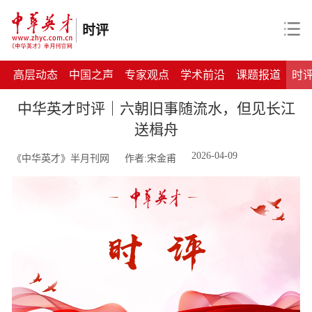
时评
高层动态
中国之声
专家观点
学术前沿
课题报道
时
中华英才时评｜六朝旧事随流水，但见长江
送楫舟
2026-04-09
《中华英才》半月刊网
作者:宋金甫