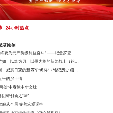
24小时热点
深度原创
​ “始终要为无产阶级利益奋斗” ——纪念罗登贤同志诞辰120周年
李竹如：以笔为刃、以墨为枪的新闻战士（铭记历史 缅怀先烈·抗日英雄）
吴焜：威震日寇的新四军“虎将”（铭记历史 缅怀先烈·抗日英雄）
近平的乡土情
“两创”中赓续中华文脉
除阻碍创新之“墙”
觉服从全局 完善宏观调控
聚起昂扬奋进的洪流（评论员观察）