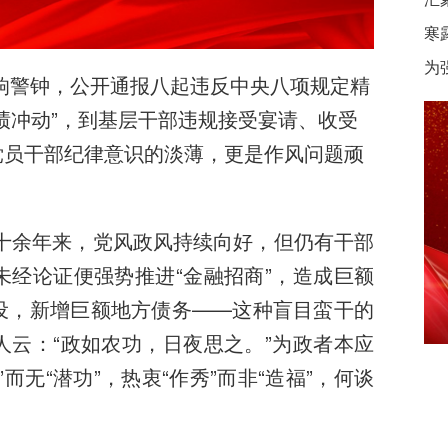
寒
为
敲响警钟，公开通报八起违反中央八项规定精
绩冲动”，到基层干部违规接受宴请、收受
党员干部纪律意识的淡薄，更是作风问题顽
台十余年来，党风政风持续向好，但仍有干部
经论证便强势推进“金融招商”，造成巨额
设，新增巨额地方债务——这种盲目蛮干的
云：“政如农功，日夜思之。”为政者本应
无“潜功”，热衷“作秀”而非“造福”，何谈