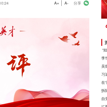
10:24
A+
A-
分享
习
在
拆
自
汇