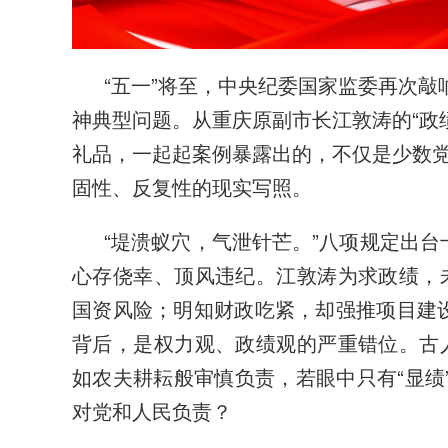
“五一”将至，中央纪委国家监委再次
神典型问题。从重庆原副市长江敦涛的“政
礼品，一起起案例暴露出的，不仅是少数
固性、反复性的现实写照。
“堤溃蚁穴，气泄针芒。”八项规定出
心存侥幸、顶风违纪。江敦涛为求政绩，未
国资风险；明知财政吃紧，却强推项目建
背后，是权力观、政绩观的严重错位。古人
如农夫耕耘般审慎负责，若眼中只有“显绩”而
对党和人民负责？