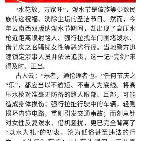
“水花放，万家旺”，泼水节是傣族等少数民
族传递祝福、洗除尘垢的圣洁节日。然而，今
年云南西双版纳泼水节期间，却出现了高压水
枪近距离喷射路人、强行拉拽车门围堵泼水、
借节庆之名骚扰女性等恶劣行径。当地警方迅
速锁定涉事人员并依法追责，这一记“亮剑”来
得及时、正当。
古人云：“乐者，通伦理者也。”任何节庆之
“乐”，都应当以不逾矩、不害人为底线。将高
压水枪对准毫无防备的路人眼部、耳部，可能
造成身体损伤；强行拉扯行驶中的车辆，轻则
损坏内饰电路，重则引发交通事故；而刻意针
对女性反复泼水、借机骚扰，更已完全背离了
“以水为礼”的初衷，沦为低俗甚至违法的行