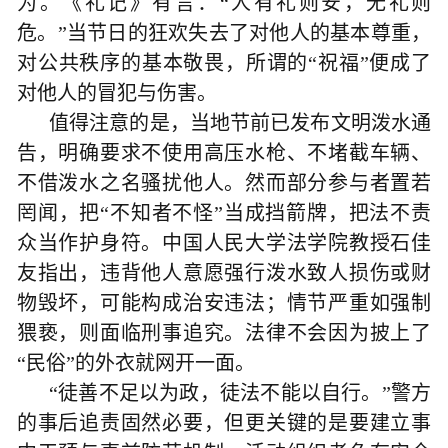
为。《礼记》有言：“人有礼则安，无礼则
危。”当节日的狂欢失去了对他人的基本尊重，
对公共秩序的基本敬畏，所谓的“祝福”便成了
对他人的冒犯与伤害。
值得注意的是，当地节前已发布文明泼水通
告，明确要求不使用高压水枪、不堵截车辆、
不借泼水之名骚扰他人。然而部分参与者置若
罔闻，把“不知者不怪”当成挡箭牌，把法不责
众当作护身符。中国人民大学法学院教授石佳
友指出，违背他人意愿强行泼水致人损伤或财
物毁坏，可能构成治安违法；情节严重如强制
猥亵，则面临刑事追究。法律不会因为披上了
“民俗”的外衣就网开一面。
“徒善不足以为政，徒法不能以自行。”警方
的事后追责固然必要，但更关键的是要建立事