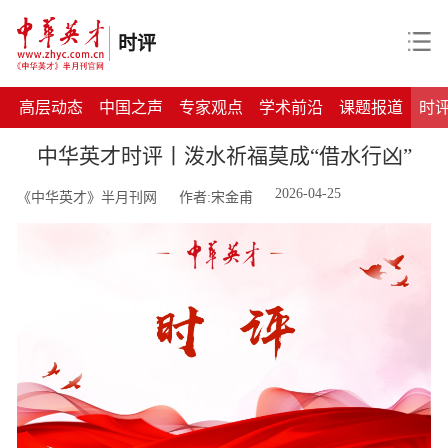
时评
高层动态
中国之声
专家观点
学术前沿
课题报道
时
中华英才时评丨泼水祈福莫成“借水行凶”
2026-04-25
《中华英才》半月刊网
作者:宋金甫