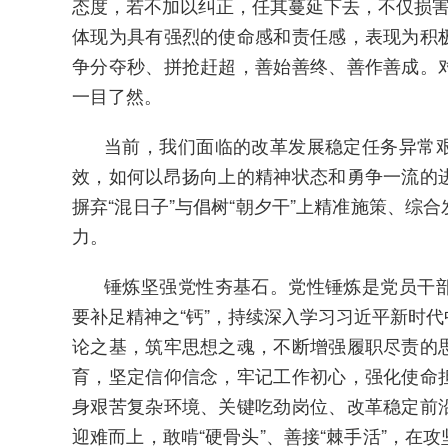
态度，若不加以纠正，任其蔓延下去，不仅损害
体现为具有强烈的使命感和责任感，表现为积
争分夺秒、拼抢赶超，善始善终、善作善成。
一目了然。
当前，我们面临的改革发展稳定任务异常
效，如何以昂扬向上的精神状态和勇争一流的
摒弃“混日子”与倡树“朝夕干”上精准施策、综
力。
锤炼坚强党性夯基石。党性锤炼是党员干
要补足精神之“钙”，持续深入学习习近平新时
论之基，筑牢思想之魂，不断增强履职尽责的
育，坚定信仰信念，牢记工作初心，强化使命
身艰苦复杂环境、关键吃劲岗位、改革稳定前
迎难而上，敢啃“硬骨头”、善接“棘手活”，在