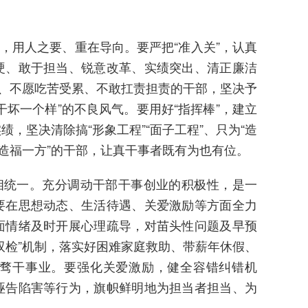
，用人之要、重在导向。要严把“准入关”，认真
硬、敢于担当、锐意改革、实绩突出、清正廉洁
福、不愿吃苦受累、不敢扛责担责的干部，坚决予
坏一个样”的不良风气。要用好“指挥棒”，建立
，坚决清除搞“形象工程”“面子工程”、只为“造
“造福一方”的干部，让真干事者既有为也有位。
相统一。充分调动干部干事创业的积极性，是一
要在思想动态、生活待遇、关爱激励等方面全力
面情绪及时开展心理疏导，对苗头性问题及早预
双检”机制，落实好困难家庭救助、带薪年休假、
骛干事业。要强化关爱激励，健全容错纠错机
诬告陷害等行为，旗帜鲜明地为担当者担当、为