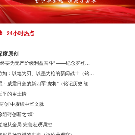
24小时热点
深度原创
​ “始终要为无产阶级利益奋斗” ——纪念罗登贤同志诞辰120周年
李竹如：以笔为刃、以墨为枪的新闻战士（铭记历史 缅怀先烈·抗日英雄）
吴焜：威震日寇的新四军“虎将”（铭记历史 缅怀先烈·抗日英雄）
近平的乡土情
“两创”中赓续中华文脉
除阻碍创新之“墙”
觉服从全局 完善宏观调控
聚起昂扬奋进的洪流（评论员观察）