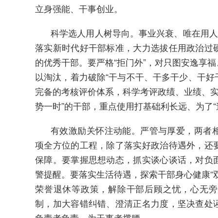
立身强能、干事创业。
科学选人用人树导向。事业兴衰、唯在用人
落实新时代好干部标准，大力选拔任用政治过
的优秀干部。要严格“拒门外”，对只图安逸享
以淘汰，着力破除“干与不干、干多干少、干好干
完备的考核评价体系，科学考评政绩、业绩、实绩
势一时”的干部，重点使用打基础利长远、为了
有效激励关怀注动能。严管与厚爱，两者
项全方位的工程，除了落实好政治待遇外，还
保障。要掌握思想动态，抓实谈心谈话，对负
警提醒。要落实生活待遇，探索干部身心健康“
荣誉退休等政策，解除干部后顾之忧，心无旁
制，加大容错纠错、澄清正名力度，坚决查处
负责者负责、为干事者撑腰。