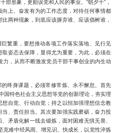
干部形象，更贻误党和人民的事业。“朝夕干”，
极向上、奋发有为的工作态度，对待任何事情都
对比两种现象，到底应该摒弃谁、应该倡树谁，
艰巨繁重，要想推动各项工作落实落地、见行见
进取姿态去保障，显得尤为重要，为此，必须在
合发力，从而不断激发党员干部干事创业的内生动
部的终身课题，必须常修常炼、永不懈怠。首先
代中国特色社会主义思想等党的创新理论，夯实理
思想自觉、行动自觉；持之以恒加强理想信念教
担当、责任担当。其次要加强实践磨砺，奋力投
沿、矛盾化解一线去锻炼，面对困难无惧无畏、
攻坚克难中经风雨、增见识、快成长，以党性淬炼