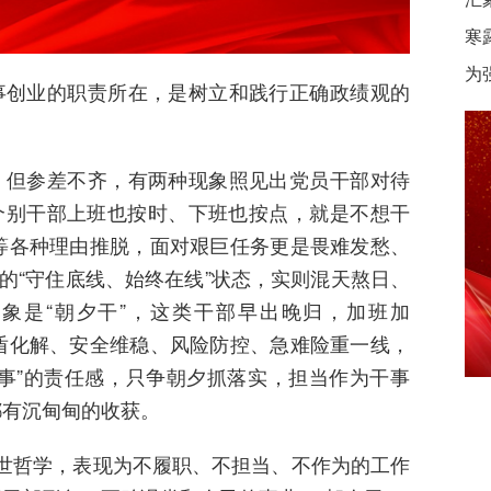
寒
为
事创业的职责所在，是树立和践行正确政绩观的
，但参差不齐，有两种现象照见出党员干部对待
个别干部上班也按时、下班也按点，就是不想干
解”等各种理由推脱，面对艰巨任务更是畏难发愁、
的“守住底线、始终在线”状态，实则混天熬日、
象是“朝夕干”，这类干部早出晚归，加班加
、矛盾化解、安全维稳、风险防控、急难险重一线，
件事”的责任感，只争朝夕抓落实，担当作为干事
都有沉甸甸的收获。
处世哲学，表现为不履职、不担当、不作为的工作