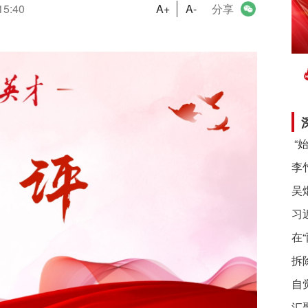
15:40
A+
A-
分享
习
在
拆
自
汇