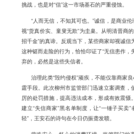
挑战，也是对“信”这一市场基石的严重侵蚀。
“人而无信，不知其可也。”诚信，是商业
视“货真价实、童叟无欺”为圭臬。从明清晋商的“
招千金”的真谛。反观当下，某些商家却视诚信为
这种铤而走险的行为，恰恰印证了“无信患作，
弃的，必然是这些失信者。
治理此类“毁约侵权”顽疾，不能仅靠商家良
霆手段。此次柳州市监管部门迅速立案调查，
厉的处罚措施，提高违法成本，形成有效震慑
建立“失信商家”黑名单制度，让“一锤子买卖
轻”，王安石的诗句在今日仍振聋发聩。