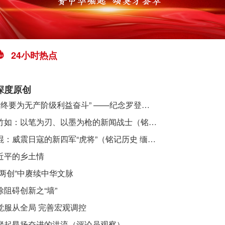
24小时热点
深度原创
​ “始终要为无产阶级利益奋斗” ——纪念罗登贤同志诞辰120周年
李竹如：以笔为刃、以墨为枪的新闻战士（铭记历史 缅怀先烈·抗日英雄）
吴焜：威震日寇的新四军“虎将”（铭记历史 缅怀先烈·抗日英雄）
近平的乡土情
“两创”中赓续中华文脉
除阻碍创新之“墙”
觉服从全局 完善宏观调控
聚起昂扬奋进的洪流（评论员观察）