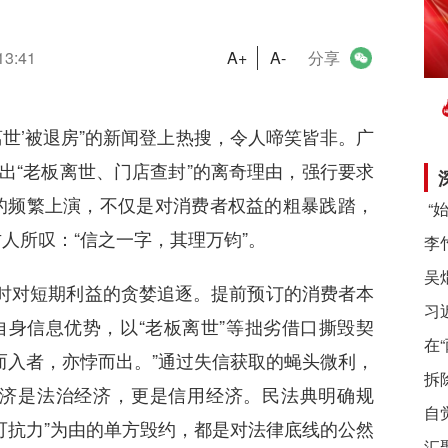
13:41
A+
A-
分享
离世’被退房”的新闻登上热搜，令人啼笑皆非。广
出“老板离世、门店查封”的离奇理由，强行要求
的频繁上演，不仅是对消费者权益的粗暴践踏，
人所叹：“信之一字，其理万钧”。
衡时对短期利益的贪婪追逐。提前预订的消费者本
习
自身信息优势，以“老板离世”等拙劣借口撕毁契
在
而入者，亦悖而出。”通过失信获取的蝇头微利，
拆
济是法治经济，更是信用经济。民法典明确规
自
可抗力”为由的单方毁约，都是对法律底线的公然
汇