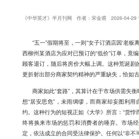
《中华英才》半月刊网
作者：宋金甫
2026-04-29 
“五一”假期将至，一则“女子订酒店因‘老板
西柳州某酒店为应对已预订的“低价”订单，竟编
顾客退订，随后将房价大幅上调。这种荒诞剧
更折射出部分商家契约精神的严重缺失，恰如古
商家如此“套路”，其算计在于市场供需失
想“居安思危”，未雨绸缪，而商家却妄图利用
约。这种行为的短视正如《大学》所言：“货悖
终将换来市场的惩罚和消费者的唾弃。市场经
定，依法成立的合同受法律保护。任何以“非不