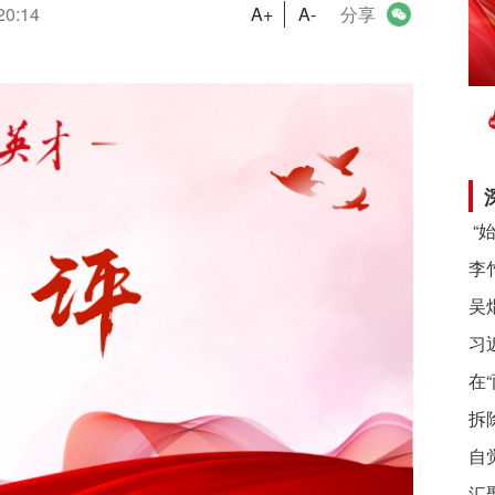
20:14
A+
A-
分享
习
在
拆
自
汇