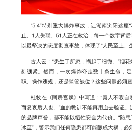
“5·4”特别重大爆炸事故，让湖
南浏阳这座“
止、1人失联、51人正在救治，每一个数字背
以最坚决的态度彻查事故，体现了“人民至上、
古人云：“患生于所忽，祸起于细微。”烟
刻绷紧。然而，一次爆炸夺走数十条生命，足
职、操作违规，还是监管缺位？这些问题必须
杜牧在《阿房宫赋》中写道：“秦人不暇自
而复哀后人也。”血的教训不能再用血去验证。
的品牌声誉，都不能以牺牲安全为代价。“防患
冰至”，警示我们任何隐患都可能酿成大祸，必