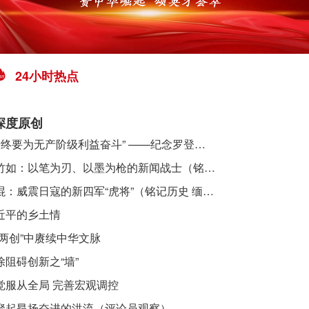
24小时热点
深度原创
​ “始终要为无产阶级利益奋斗” ——纪念罗登贤同志诞辰120周年
李竹如：以笔为刃、以墨为枪的新闻战士（铭记历史 缅怀先烈·抗日英雄）
吴焜：威震日寇的新四军“虎将”（铭记历史 缅怀先烈·抗日英雄）
近平的乡土情
“两创”中赓续中华文脉
除阻碍创新之“墙”
觉服从全局 完善宏观调控
聚起昂扬奋进的洪流（评论员观察）