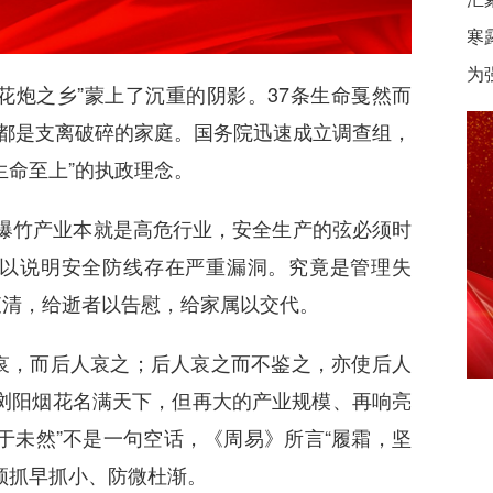
寒
为
花炮之乡”蒙上了沉重的阴影。37条生命戛然而
后都是支离破碎的家庭。国务院迅速成立调查组，
生命至上”的执政理念。
花爆竹产业本就是高危行业，安全生产的弦必须时
以说明安全防线存在严重漏洞。究竟是管理失
查清，给逝者以告慰，给家属以交代。
哀，而后人哀之；后人哀之而不鉴之，亦使后人
浏阳烟花名满天下，但再大的产业规模、再响亮
于未然”不是一句空话，《周易》所言“履霜，坚
须抓早抓小、防微杜渐。