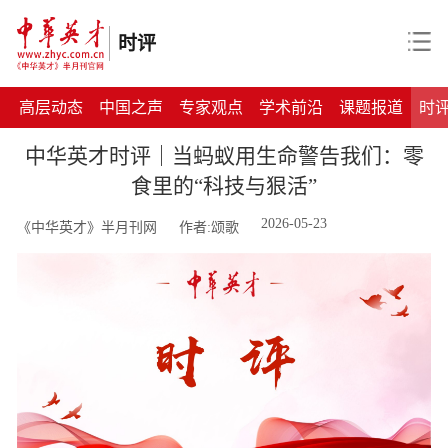
时评
高层动态
中国之声
专家观点
学术前沿
课题报道
时
中华英才时评｜当蚂蚁用生命警告我们：零
食里的“科技与狠活”
2026-05-23
《中华英才》半月刊网
作者:颂歌