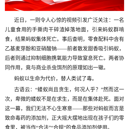
近日，一则令人心惊的视频引发广泛关注：一名
儿童食用的手撕肉干碎渣掉落地面，引来蚂蚁群啃
食，结果蚂蚁集体死亡。事后查明，零食配料中含有
乙基麦芽酚和亚硝酸钠——前者散发甜香吸引蚂蚁，
后者则通过抑制细胞携氧能力导致窒息死亡。两者协
同作用，竟与商业杀虫饵剂的原理如出一辙。
蚂蚁以生命为代价，替人类试了毒。
古语云：“蝼蚁尚且贪生，何况人乎？”然而这一
次，卑微的蝼蚁不是在求生，而是在集体赴死。面对
这一幕，我们无法不心生寒意——那些对蚂蚁而言是
致命毒药的添加剂，正大摇大摆地出现在孩子们的零
食里，被当作“合法”“合规”的食品添加剂使用。