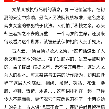
文某某被执行死刑的消息，如一记惊堂木，在初
夏的天空中炸响。最高人民法院复核核准，这名虐杀
两岁女童的罪犯终于伏法。人们拍手称快之余，心头
却压着挥之不去的沉重——一个两岁的生命，还没来
得及看清这个世界，就被最该保护她的人亲手毁灭。
古人云：“幼吾幼以及人之幼。”这句话道出了人
类文明最基本的伦理：孩子是脆弱的，是需要被呵护
的。孟子提出“孩提之童，无不爱其亲者”，这是人之
为人的根本。可文某某与田某的所作所为，却彻底撕
碎了这层人伦底线。捆绑、吊起、罚站、冻饿，拳
脚、拖鞋、饭铲、木条……这些词排列在一起，已经
令人不寒而栗，更何况它们竟悉数落在了一个两岁幼
儿的身上。古人讲“虎毒不食子”，连野兽尚且留存舔