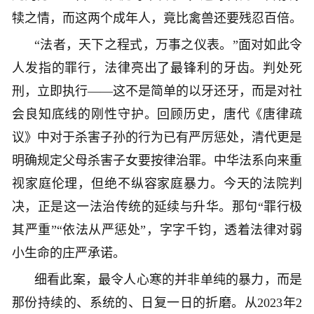
犊之情，而这两个成年人，竟比禽兽还要残忍百倍。
“法者，天下之程式，万事之仪表。”面对如此令
人发指的罪行，法律亮出了最锋利的牙齿。判处死
刑，立即执行——这不是简单的以牙还牙，而是对社
会良知底线的刚性守护。回顾历史，唐代《唐律疏
议》中对于杀害子孙的行为已有严厉惩处，清代更是
明确规定父母杀害子女要按律治罪。中华法系向来重
视家庭伦理，但绝不纵容家庭暴力。今天的法院判
决，正是这一法治传统的延续与升华。那句“罪行极
其严重”“依法从严惩处”，字字千钧，透着法律对弱
小生命的庄严承诺。
细看此案，最令人心寒的并非单纯的暴力，而是
那份持续的、系统的、日复一日的折磨。从2023年2