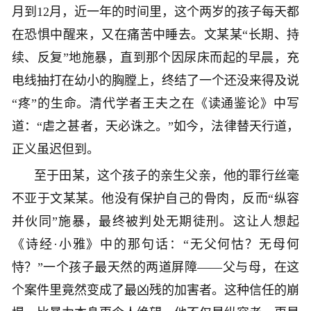
月到12月，近一年的时间里，这个两岁的孩子每天都
在恐惧中醒来，又在痛苦中睡去。文某某“长期、持
续、反复”地施暴，直到那个因尿床而起的早晨，充
电线抽打在幼小的胸膛上，终结了一个还没来得及说
“疼”的生命。清代学者王夫之在《读通鉴论》中写
道：“虐之甚者，天必诛之。”如今，法律替天行道，
正义虽迟但到。
至于田某，这个孩子的亲生父亲，他的罪行丝毫
不亚于文某某。他没有保护自己的骨肉，反而“纵容
并伙同”施暴，最终被判处无期徒刑。这让人想起
《诗经·小雅》中的那句话：“无父何怙？无母何
恃？”一个孩子最天然的两道屏障——父与母，在这
个案件里竟然变成了最凶残的加害者。这种信任的崩