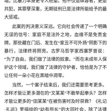
塌，比暴力本身更令人绝望。他不仅是纵容者，更是
共犯，其罪孽深重，无期徒刑已是法律所能给予的最
大惩戒。
此案的判决意义深远。它向社会传递了一个明确
无误的信号：家庭不是法外之地，血缘不是免责金
牌。那些藏在门后、发生在“家丑不可外扬”阴影下的
暴行，法律终将照亮。古罗马哲学家西塞罗曾说：
“为了自由，我们做了法律的奴隶。”而在未成年人保
护这个领域，我们做了法律的守护者，恰恰是为了不
让任何一朵小花在黑暗中凋零。
当然，一个案子结束后，我们还需要思考更多。
怎样才能让更多潜在的“文某某”不敢举起拳头？怎样
才能让更多的“田某某”在被伤害时及时获救？《礼记
·礼运》里描绘的“幼有所长”的大同社会，除了法律