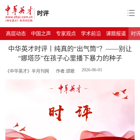
时评
高层动态
中国之声
专家观点
学术前沿
课题报道
时
中华英才时评丨纯真的“出气筒”？——别让
“娜塔莎”在孩子心里播下暴力的种子
2026-06-01
《中华英才》半月刊网
作者:颂歌