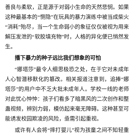
善良与柔软，正是源于对弱小生命的天然悲悯。如果
这种最基本的“恻隐”在玩具的暴力演练中被当成柴火
“消耗”殆尽，当一个生命弱小的象征仅仅被视为用来
解压发泄的“软胶填充物”时，人格的异化便已悄然发
生。
播下暴力的种子远比我们想象的可怕
“娜塔莎”最令人细思极恐之处，在于它对未成年
人心智潜移默化的篡改。相关报道注意到，追捧“娜
塔莎”的用户中不乏大批未成年人。学校一线的老师
对此忧心忡忡：孩子们看多了暗黑风的二次创作和整
蛊视频，辨别力弱，模仿起来毫无障碍。这种甚至可
能诱发校园欺凌的风险，亟需引起重视。
或许有人会将“摔打婴儿”视为孩童之间不知轻重