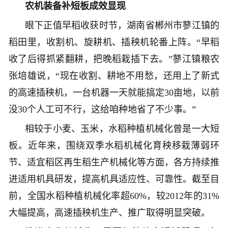
农机装备补短板成效显现
眼下正值早稻收获时节，湖南省郴州市蓼江镇的
稻田里，收割机、旋耕机、插秧机轮番上阵。“早稻
收了后得抓紧翻耕，把晚稻栽插下去。”蓼江镇粮农
张培雄说，“现在收割、耕地不用愁，还用上了新式
的高速插秧机，一台机器一天就能搞定30亩地，以前
没30个人工可不行，这给咱种地省了不少事。”
相较于小麦、玉米，水稻种植机械化曾是一大短
板。近年来，围绕双季水稻机械化育秧移栽薄弱环
节、适宜稻区再生稻生产机械化等方面，各方持续推
进适用机具研发，提高机具适应性、可靠性。截至目
前，全国水稻种植机械化率超60%，较2012年的31%
大幅提高，高速插秧机生产、推广取得明显突破。