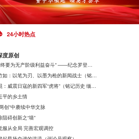
24小时热点
深度原创
​ “始终要为无产阶级利益奋斗” ——纪念罗登贤同志诞辰120周年
李竹如：以笔为刃、以墨为枪的新闻战士（铭记历史 缅怀先烈·抗日英雄）
吴焜：威震日寇的新四军“虎将”（铭记历史 缅怀先烈·抗日英雄）
近平的乡土情
“两创”中赓续中华文脉
除阻碍创新之“墙”
觉服从全局 完善宏观调控
聚起昂扬奋进的洪流（评论员观察）