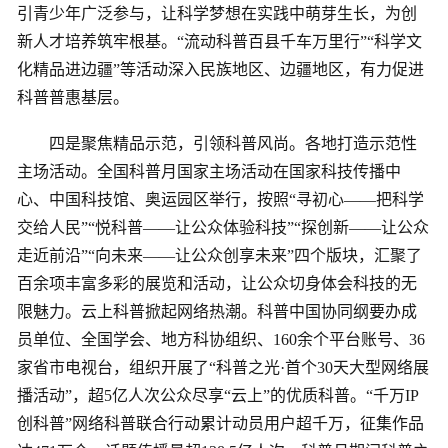
引青少年广泛参与，让科学梦想在实践中萌芽生长，为创
新人才培养筑牢根基。“流动科普百县千车万里行”“科学文
化精品进边疆”等活动深入民族地区、边疆地区，有力促进
科普普惠基层。
四是聚焦精品示范，引领科普风尚。各地打造示范性
主场活动。全国科普月国家主场活动在国家科技传播中
心、中国科技馆、奥运园区举行，按照“寻初心——把科学
交给人民”“悦科普——让公众体验科技”“探创新——让公众
走近前沿”“向未来——让公众创享未来”四个版块，汇聚了
百余项丰富多彩的展览和活动，让公众切身体会科技的无
限魅力。云上科普掀起网络热潮。科普中国协同纲要办成
员单位、全国学会、地方科协组织、160余个平台账号、36
家省市电视台，组织开展了“科普之光·首个30天大型网络展
播活动”，超5亿人次公众尽享“云上”的优质科普。“千万IP
创科普”网络科普联合行动累计动员用户超千万，征集作品