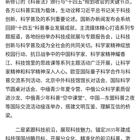
新修订的《科普法》颁行与“十四五”规划收官的关键节点，
各方以科普实践为载体，生动诠释习近平总书记关于科技
创新、科学普及的系列重要论述。国新办新闻发布会系统
回顾“十四五”科普事业发展成就，主流媒体精心打造系列专
题报道，各地纷纷举办科技成就展与专题报告会，让科技
创新与科学普及成为全社会的共同关切。科学家精神绽放
校园行动、抗日战争中的中国科学家、科学家精神耀香
江、科技馆里的思政课等系列主题活动广泛开展，让科学
家精神和科学精神深入人心。欧亚国际量子科学合作与科
普交流系列活动、北京中外科技馆馆长对话会、国际科学
节圆桌对话会、中缅青少年夏令营、中俄公众科学素质促
进沙龙、中俄青少年科普“空中课堂”、中国—东盟科普之夜
等国际交流活动接连举办，搭建文明互鉴、理解互信的桥
梁。
二是紧跟科技前沿，展现科技魅力。锚定2035年建成
科技强国战略目标，开展分众化、精准化的前沿科普，激