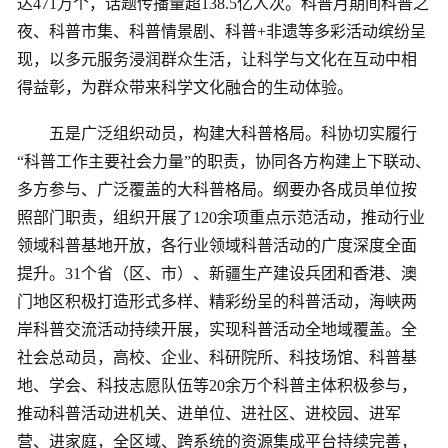
达471万个，话题传播量超138.5亿人次。科普月期间科普之
夜、科普市集、科普情景剧、科普+非遗等多彩活动缤纷呈
现，以多元服务浸润群众生活，让科学与文化在互动中相
得益彰，为群众带来科学文化融合的生动体验。
五是广泛组织动员，构建大科普格局。科协切实履行
“科普工作主要社会力量”的职责，协同各方构建上下联动、
多方参与、广泛覆盖的大科普格局。纲要办各成员单位按
照部门职责，组织开展了120余项重点示范活动，推动行业
领域科普基地开放，各行业领域科普活动的广度深度全面
提升。31个省（区、市）、新疆生产建设兵团和香港、澳
门地区积极打造形式多样、精彩纷呈的科普活动，海峡两
岸科普交流活动持续开展，实现科普活动全地域覆盖。全
社会总动员，高校、企业、科研院所、科技场馆、科普基
地、学会、科技志愿队伍等20余万个科普主体积极参与，
推动科普活动进机关、进单位、进社区、进校园、进军
营、进家庭，全区域、跨系统的资源集成平台持续完善，