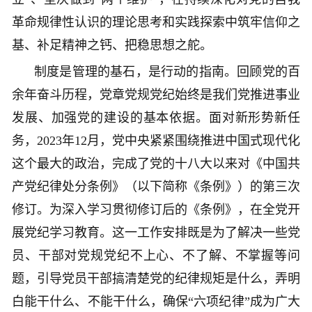
革命规律性认识的理论思考和实践探索中筑牢信仰之
基、补足精神之钙、把稳思想之舵。
制度是管理的基石，是行动的指南。回顾党的百
余年奋斗历程，党章党规党纪始终是我们党推进事业
发展、加强党的建设的基本依据。面对新形势新任
务，2023年12月，党中央紧紧围绕推进中国式现代化
这个最大的政治，完成了党的十八大以来对《中国共
产党纪律处分条例》（以下简称《条例》）的第三次
修订。为深入学习贯彻修订后的《条例》，在全党开
展党纪学习教育。这一工作安排既是为了解决一些党
员、干部对党规党纪不上心、不了解、不掌握等问
题，引导党员干部搞清楚党的纪律规矩是什么，弄明
白能干什么、不能干什么，确保“六项纪律”成为广大