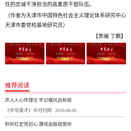
任的忠诚干净担当的高素质干部队伍。
（作者为天津市中国特色社会主义理论体系研究中心
天津市委党校基地研究员）
【责编 丁鹏】
推荐阅读
声入人心传理论 牢记嘱托启新程
《中华英才》半月刊网
2026-08-06
聆听红史悟初心 赓续血脉践使命