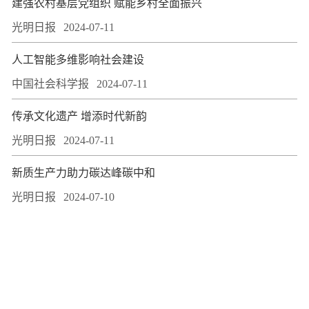
建强农村基层党组织 赋能乡村全面振兴
光明日报
2024-07-11
人工智能多维影响社会建设
中国社会科学报
2024-07-11
传承文化遗产 增添时代新韵
光明日报
2024-07-11
新质生产力助力碳达峰碳中和
光明日报
2024-07-10