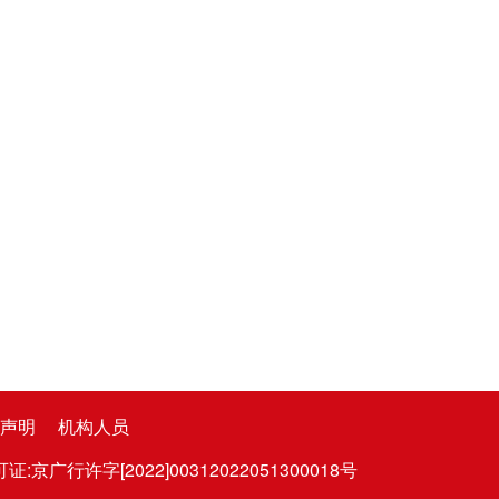
声明
机构人员
广行许字[2022]00312022051300018号