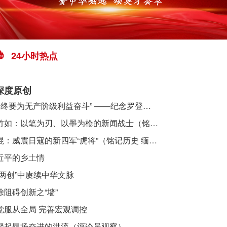
24小时热点
深度原创
​ “始终要为无产阶级利益奋斗” ——纪念罗登贤同志诞辰120周年
李竹如：以笔为刃、以墨为枪的新闻战士（铭记历史 缅怀先烈·抗日英雄）
吴焜：威震日寇的新四军“虎将”（铭记历史 缅怀先烈·抗日英雄）
近平的乡土情
“两创”中赓续中华文脉
除阻碍创新之“墙”
觉服从全局 完善宏观调控
聚起昂扬奋进的洪流（评论员观察）