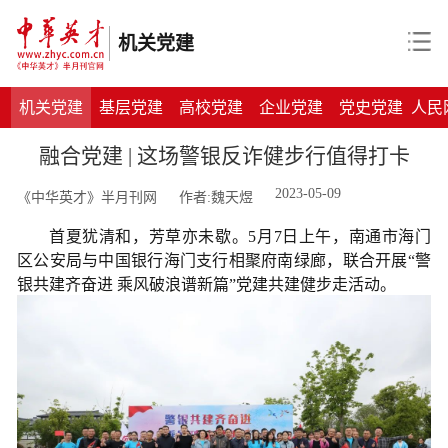
机关党建
机关党建
基层党建
高校党建
企业党建
党史党建
人民
融合党建 | 这场警银反诈健步行值得打卡
2023-05-09
《中华英才》半月刊网
作者:魏天煜
首夏犹清和，芳草亦未歇。5月7日上午，南通市海门
区公安局与中国银行海门支行相聚府南绿廊，联合开展“警
银共建齐奋进 乘风破浪谱新篇”党建共建健步走活动。