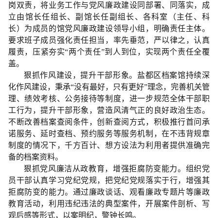
岗双责，将业务工作与党风廉政建设同部署、同落实，成
立由馆长任组长、副馆长任副组长、各科室（主任、科
长）为成员的馆党风廉政建设领导小组，明确责任主体。
要求班子成员强化责任担当，率先垂范，严以律之，认真
履责，压紧夯实“两个责任”到人到位，实现两个责任全覆
盖。
狠抓作风建设，提升干部形象。盐都区档案馆持续深
化作风建设，秉承“没有最好，只有更好”理念，完善机关管
理、绩效考核、公务接待等制度，进一步规范全体干部职
工行为，提升干部形象，营造风清气正的良好政治生态。
不断改善档案查阅条件，创新查阅方式，积极推行首问承
诺服务、延时查档、预约服务等服务机制，在不违背规章
制度的情况下，千方百计、想方设法为利用者提供准确完
备的档案资料。
狠抓党风廉洁从政教育，增强拒腐防变能力。组织党
员干部认真学习党纪党规，把党纪党规落实于行，增强其
拒腐防变的能力。通过廉政谈话、观看廉政专题片等廉政
教育活动，利用违纪违法的典型案件，开展案件剖析、写
观后感等形式，以案明纪，警钟长鸣。