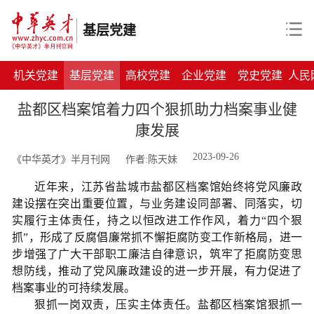
基层党建
机关党建
基层党建
高校党建
企业党建
党史党建
人民
盐都区档案馆着力四个狠抓助力档案事业健
康发展
2023-09-26
《中华英才》半月刊网
作者:陈天妹
近年来，江苏省盐城市盐都区档案馆始终将党风廉政
建设摆在突出重要位置，与业务建设同部署、同落实，切
实履行主体责任，持之以恒改进工作作风，
着力
“四个狠
抓”，形成了反腐倡廉常抓不
懈拒腐防变工作新格局，进一
步增强了广大干部职工廉洁自律意识，筑牢了拒腐防变思
想防线，推动了党风廉政建设的进一步开展，
有力促进了
档案事业的可持续发展。
狠抓一岗双责，压实主体责任。盐都区档案馆狠抓一