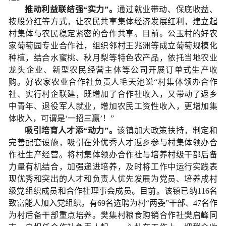
推动利益联结强“实力”。
通过就业带动、保底收益、
按股分红等方式，让农民共享集体经济发展红利，建立起
村集体与农民稳定紧密的合作共享。目前。公玉村的好农
家葡萄园专业合作社，组织邻村王兆洲等成立葡萄规模化
种植，结合水蜜桃、秋月梨等特色农产品，依托当地农业
龙头企业、新型农民经营主体等公司开展订单式生产收
购。好农家农业合作社负责人毛天池说“村集体领办合作
社、实行村企联建，既增加了合作社收入，又带动了返乡
中青年、退役军人就业，增加农民工资性收入，更增加集
体收入，可谓是‘一招三赢’！”
吸引培育人才添“动力”。
该镇加大政策扶持，制定和
完善配套设施，吸引在外优秀人才返乡参与村集体领办合
作社生产经营。将村集体领办合作社与培养村级干部后备
力量有机结合，加强递进培养，及时将工作中运行实践表
现优秀和突出的人才和负责人优先发展为党员、培养成村
级党组织成员和合作社理事会成员。目前。该镇已纳116名
致富能人加入党组织。有69名选聘为村“两委”干部、47名作
为村后备干部重点培养。樊集村粮食购销合作社樊启峰同