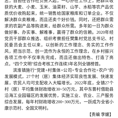
志，自担任合作社负责人起，一心扑在工作上，把群众收
获的大麦、小麦、玉米、油菜籽、山芋、水稻等农产品优
质优价收购起来，统一销售给国家粮库和订单企业。不仅
解决群众卖粮难，而且还卖个好价钱。同时，还把群众需
求的农副产品等购进来，给群众所需。多年如一日为群众
做好事、办实事、解难事，赢得了群众的信赖。2020年经
党员干部群众推选、组织考察担任樊集村党总支书记、村
民委员会主任以来，以创新的工作理念、务实的工作作
风，把当示范、创一流作为永恒的工作理念，在乡村振兴
各项工作中不仅率先完成，而且还做出特色、打造了亮
点，“四个文明”综合考核工作连续3年名列全镇榜首。
滨淮镇施行“党建+村集体+公司+专业合作社+农户”的
发展模式，27个村（居）集体经济实现良性发展、快速发
展，农民人均可支配收入大幅增长。2022年底，全镇27个
村（居）平均集体财政增收30~50万元，其中东罾村借助县
沿海工业园辐区的发展优势，实施工业、农业、三产服务
综合发展，每年村财政增收200~300万元，一跃成为全省小
康示范村、全国文明村。
【责编 李媛】