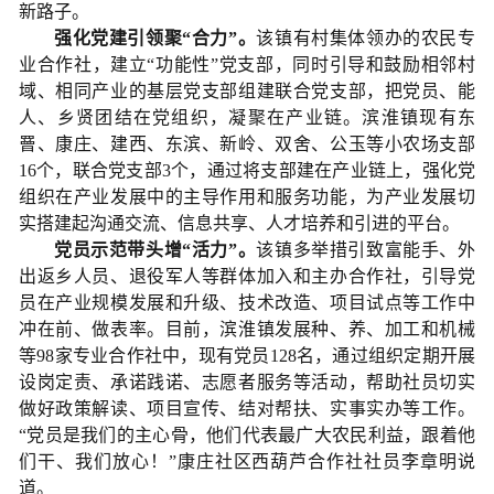
新路子。
强化党建引领聚“合力”。
该镇有村集体领办的农民专
业合作社，建立“功能性”党支部，同时引导和鼓励相邻村
域、相同产业的基层党支部组建联合党支部，把党员、能
人、乡贤团结在党组织，凝聚在产业链。滨淮镇现有东
罾、康庄、建西、东滨、新岭、双舍、公玉等小农场支部
16个，联合党支部3个，通过将支部建在产业链上，强化党
组织在产业发展中的主导作用和服务功能，为产业发展切
实搭建起沟通交流、信息共享、人才培养和引进的平台。
党员示范带头增“活力”。
该镇多举措引致富能手、外
出返乡人员、退役军人等群体加入和主办合作社，引导党
员在产业规模发展和升级、技术改造、项目试点等工作中
冲在前、做表率。目前，滨淮镇发展种、养、加工和机械
等98家专业合作社中，现有党员128名，通过组织定期开展
设岗定责、承诺践诺、志愿者服务等活动，帮助社员切实
做好政策解读、项目宣传、结对帮扶、实事实办等工作。
“党员是我们的主心骨，他们代表最广大农民利益，跟着他
们干、我们放心！”康庄社区西葫芦合作社社员李章明说
道。