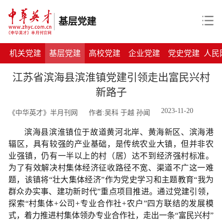
基层党建
机关党建
基层党建
高校党建
企业党建
党史党建
人民
江苏省滨海县滨淮镇党建引领走出富民兴村
新路子
2023-11-20
《中华英才》半月刊网
作者:吴科 于越 孙闻
滨海县滨淮镇位于故道黄河北岸、黄海新区、滨海港
辐区，具有较强的产业基础，是传统农业大镇，但并非农
业强镇，仍有一半以上的村（居）达不到经济强村标准。
为了有效解决村集体经济征收路径不宽、渠道不广这一难
题，该镇将“壮大集体经济”作为党史学习和主题教育“我为
群众办实事、建功新时代”重点项目推进。通过党建引领，
探索“村集体+公司+专业合作社+农户”四方联结的发展模
式，着力推进村集体领办专业合作社，走出一条“富民兴村”