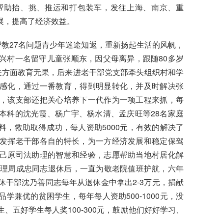
帮助抬、挑、推运和打包装车，发往上海、南京、重
展，提高了经济效益。
帮教27名问题青少年迷途知返，重新扬起生活的风帆，
兴村一名留守儿童张顺东，因父母离异，跟随80多岁
关方面教育无果，后来进老干部党支部牵头组织村和学
感化，通过一番教育，得到明显转化，并及时解决张
，该支部还把关心培养下一代作为一项工程来抓，每
本科的沈光霞、杨广宇、杨水清、孟庆旺等28名家庭
，救助取得成功，每人资助5000元，有效的解决了
发挥老干部各自的特长，为一方经济发展和稳定保驾
己原司法助理的智慧和经验，志愿帮助当地村居化解
助理周成忠同志退休后，一直为敬老院值班护航，六年
干部沈乃善同志每年从退休金中拿出2-3万元，捐献
兼优的贫困学生，每年每人资助500-1000元，没
五好学生每人奖100-300元，鼓励他们好好学习、