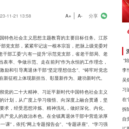
23-11-21 13:58
A+
A-
分享
国特色社会主义思想主题教育的主要目标任务。江苏
干部党支部，紧紧牢记这一根本宗旨，把脉上级党委对
干部工委“六有一提升”示范党支部，省老干部局、老
争当表率、争做示范、走在前列”作为永恒的工作理念，
励和引导离退休干部“坚定理想信念”、“铸牢对党忠
，在新征程上体现新担当、彰显新作为、建功新时代。
习
彻党的二十大精神、习近平新时代中国特色社会主义
在
的计划，从广度上学习领悟、向深度上融合贯通，坚
要求，经受思想淬炼、精神洗礼，做好深化、内化、
拆
共产党人的政治本色。在全镇离退休干部中营造浓厚
自
课”，依托“网上专题报告会”、“专题讲座”、“学习强
汇