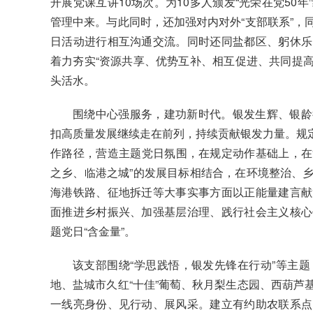
开展党课互讲10场次。为10多人颁发“光荣在党50
管理中来。与此同时，还加强对内对外“支部联系”，
日活动进行相互沟通交流。同时还同盐都区、躬休乐
着力夯实“资源共享、优势互补、相互促进、共同提高
头活水。
围绕中心强服务，建功新时代。银发生辉、银龄
扣高质量发展继续走在前列，持续贡献银发力量。规定出
作路径，营造主题党日氛围，在规定动作基础上，在“
之乡、临港之城”的发展目标相结合，在环境整治、
海港铁路、征地拆迁等大事实事方面以正能量建言献
面推进乡村振兴、加强基层治理、践行社会主义核心
题党日“含金量”。
该支部围绕“学思践悟，银发先锋在行动”等主
地、盐城市久红“十佳”葡萄、秋月梨生态园、西葫芦
一线亮身份、见行动、展风采。建立有约助农联系点