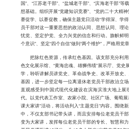
国”、“江苏老干部”、“盐城老干部”、“滨海老干部
想基础。组织开展“党建知识竞赛”、“党的二十大精
赛促学、以赛促教，确保主题党日活动“学得深、学得
员干部对这一重要思想的政治认同、思想认同、理论
忧党、坚定护党、全力兴党的信念和行动。旗帜鲜明讲
个意识”、坚定“四个自信”做到“两个维护”，严格用
把脉红色资源，传承红色基因。该支部充分利用
色文化展示馆、“黄海忠魂、雄狮伟绩”展示厅、党史
学，聆听讲解员讲党史、革命战争史、改革开放史、
基因，进一步坚定每一位离退休老党员干部政治立场
直观感受到中国式现代化建设在滨海滨淮大地上展
代。以党代表工作室、农家小院、社区广场、葡萄展
课大家讲”活动，将活动列入“主题党日”内容。围绕
中，不仅支部书记带头讲，而且安排每位老党员干部
变为大家讲，发挥每位老党员干部的专长、智慧和力