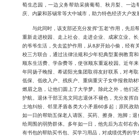
萄生态园，一边义务帮助采摘葡萄、秋月梨、一边
庆、内蒙和苏锡常等大中城市，助力特色经济大户发
与此同时，该支部还充分发挥“五老”作用，先后
重新走进校园、走上社会、走进企业、成家立业。长
的爷爷生活，失去监护作用，从8岁开始小偷，经有
校三方联合，通过法律法规和少年犯典型案例教育和
顺东生活费、学杂费等，使张顺东重返校园。近年来
年同扬子晚报、希诺阳光集团取得友好联系，对考取
低保、低收入户、残疾户、重病重灾子女申报救助材料
燃眉之急，让他们圆上了大学梦。除此之外，他们还
护航。退休干部王兆文同志退休不褪色，充分发挥自
土地纠纷、邻里矛盾各类大小矛盾60多起；原民政
如一日的帮助五保老人请医、买药、擦身、泡脚；退休
给周围的弱势群体。多年如一日，他先后为左邻右舍品学
有书包的帮助买书包、买学习用品，对成绩优秀的学生、