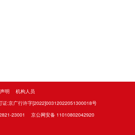
声明
机构人员
广行许字[2022]00312022051300018号
1-23001
京公网安备 11010802042920