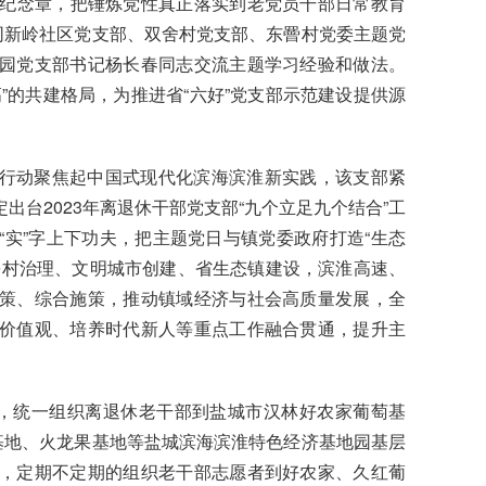
年”纪念章，把锤炼党性真正落实到老党员干部日常教育
同新岭社区党支部、双舍村党支部、东罾村党委主题党
园党支部书记杨长春同志交流主题学习经验和做法。
”的共建格局，为推进省“六好”党支部示范建设提供源
行动聚焦起中国式现代化滨海滨淮新实践，该支部紧
台2023年离退休干部党支部“九个立足九个结合”工
实”字上下功夫，把主题党日与镇党委政府打造“生态
乡村治理、文明城市创建、省生态镇建设，滨淮高速、
策、综合施策，推动镇域经济与社会高质量发展，全
价值观、培养时代新人等重点工作融合贯通，提升主
题，统一组织离退休老干部到盐城市汉林好农家葡萄基
基地、火龙果基地等盐城滨海滨淮特色经济基地园基层
，定期不定期的组织老干部志愿者到好农家、久红葡