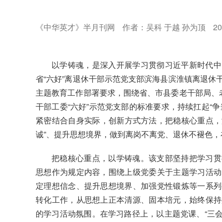
《中华英才》半月刊网
作者：吴科 于越 孙为顶
20
以学铸魂，是深入开展学习贯彻习近平新时代中
省“六好”离退休干部示范党支部滨海县滨淮镇离退休
主题教育工作部署要求，围绕省、市县委老干部局、老
干部工委“六好”示范党支部的标准要求，持续扛起“
紧密结合自身实际，创新方式方法，把稳核心重点，激
诚”、提升思想境界，做到离岗不离党、退休不褪色
把稳核心重点，以学铸魂。该支部坚持把学习贯
思想作为规定内容，围绕上级党委关于主题学习活动
定理想信念、提升思想境界、加强党性锻炼等一系列
转化工作，从思想上正本清源、固本培元，始终保持
的学习活动氛围。在学习路径上，以主题党课、“三会一