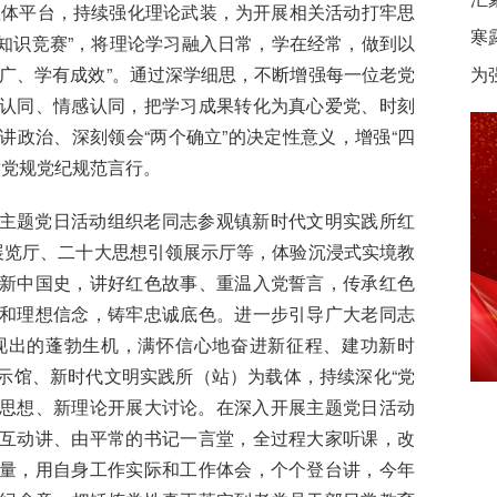
”等载体平台，持续强化理论武装，为开展相关活动打牢思
寒
神知识竞赛”，将理论学习融入日常，学在经常，做到以
广、学有成效”。通过深学细思，不断增强每一位老党
为
认同、情感认同，把学习成果转化为真心爱党、时刻
政治、深刻领会“两个确立”的决定性意义，增强“四
党章党规党纪规范言行。
主题党日活动组织老同志参观镇新时代文明实践所红
展览厅、二十大思想引领展示厅等，体验沉浸式实境教
新中国史，讲好红色故事、重温入党誓言，传承红色
和理想信念，铸牢忠诚底色。进一步引导广大老同志
现出的蓬勃生机，满怀信心地奋进新征程、建功新时
示馆、新时代文明实践所（站）为载体，持续深化“党
新思想、新理论开展大讨论。在深入开展主题党日活动
互动讲、由平常的书记一言堂，全过程大家听课，改
量，用自身工作实际和工作体会，个个登台讲，今年