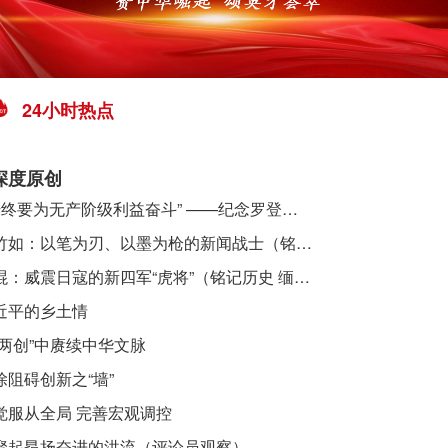
24小时热点
深度原创
​ “始终要为无产阶级利益奋斗” ——纪念罗登贤同志诞辰120周年
李竹如：以笔为刃、以墨为枪的新闻战士（铭记历史 缅怀先烈·抗日英雄）
吴焜：威震日寇的新四军“虎将”（铭记历史 缅怀先烈·抗日英雄）
近平的乡土情
“两创”中赓续中华文脉
除阻碍创新之“墙”
觉服从全局 完善宏观调控
聚起昂扬奋进的洪流（评论员观察）