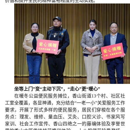
价值和提升全民的精神富裕程度的生动实践。
坐等上门”变“主动下沉”，“走心”更“暖心”
在暖冬公益便民服务摊位，香山街道13个村、社区社
工室全覆盖，各显神通，充分结合“一老一小”关爱服务工作
要求，开展了形式多样的便民服务，居民们穿梭在各个服
务点：理发、维修、量血压、艾灸、口腔义诊、书家风写
家训、社会工作宣传、香山四绝之一的藤编体验及享誉世