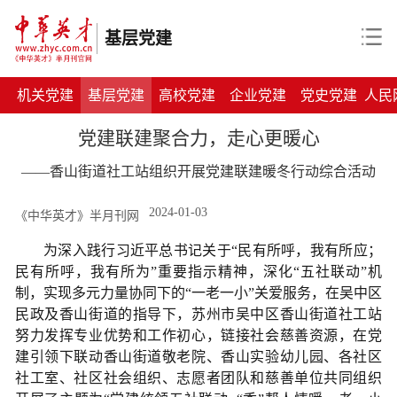
基层党建
机关党建
基层党建
高校党建
企业党建
党史党建
人民
党建联建聚合力，走心更暖心
——香山街道社工站组织开展党建联建暖冬行动综合活动
2024-01-03
《中华英才》半月刊网
为深入践行习近平总书记关于
“民有所呼，我有所应；
民有所呼，我有所为”重要指示精神，深化
“五社联动”机
制，实现多元力量协同下的“一老一小”关爱服务
，
在吴中区
民政及香山街道的指导下，
苏州市吴中区香山街道社工站
努力发挥专业优势和工作初心，链接社会慈善资源，在党
建引领下联动香山街道敬老院、香山实验幼儿园、各社区
社工室、社区社会组织、志愿者团队和慈善单位共同组织