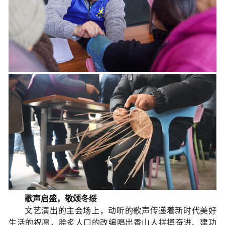
歌声启盛，敬颂冬绥
文艺演出的主会场上，动听的歌声传递着新时代美好
生活的祝愿，脍炙人口的改编唱出香山人拼搏奋进、建功